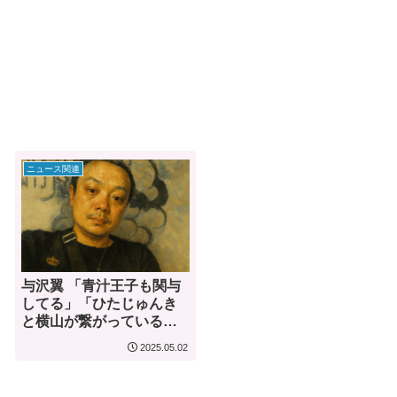
ニュース関連
与沢翼 「青汁王子も関与
してる」「ひたじゅんき
と横山が繋がっている」
…衝撃の暴露が話題に
2025.05.02