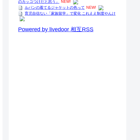
のカッコつけだと思う」
NEW!
ルパンの着てるジャケットの色って
NEW!
育児自信ない「家族留学」で変化 これええ制度やんけ
Powered by livedoor 相互RSS