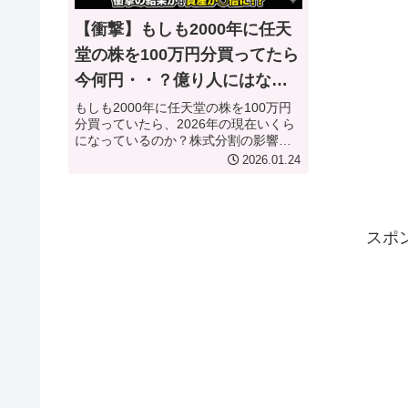
【衝撃】もしも2000年に任天
堂の株を100万円分買ってたら
今何円・・？億り人にはなれ
たのか徹底検証
もしも2000年に任天堂の株を100万円
分買っていたら、2026年の現在いくら
になっているのか？株式分割の影響
や、積み重なった配当金を含めたトー
2026.01.24
タルリターンを徹底シミュレーショ
ン。ゲームキューブ時代からSwitchの
快進撃、そして次世代機への期待ま
で、激動の任天堂株の歴史を振り返り
スポ
ながら、驚愕の資産増加額を公開しま
す。投資家必見の「たられば」検証記
事です。