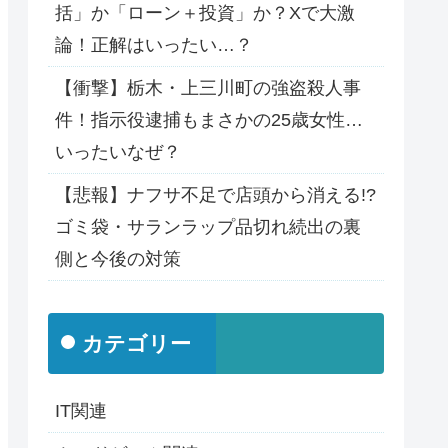
括」か「ローン＋投資」か？Xで大激
論！正解はいったい…？
【衝撃】栃木・上三川町の強盗殺人事
件！指示役逮捕もまさかの25歳女性…
いったいなぜ？
【悲報】ナフサ不足で店頭から消える!?
ゴミ袋・サランラップ品切れ続出の裏
側と今後の対策
カテゴリー
IT関連