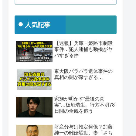
人気記事
【速報】兵庫・姫路市刺殺
事件…犯人逮捕も動機がヤ
バすぎる件
東大阪バラバラ遺体事件の
真相の闇が深すぎる…
家族が明かす“最後の真
実”…板垣瑞生、行方不明78
日間の全貌を追う
財産分与は推定何億？加藤
純一の離婚騒動、妻「さち