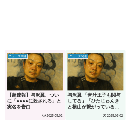
ニュース関連
ニュース関連
【超速報】与沢翼、つい
与沢翼 「青汁王子も関与
に「●●●●に殺される」と
してる」「ひたじゅんき
実名を告白
と横山が繋がっている」
…衝撃の暴露が話題に
2025.05.02
2025.05.02