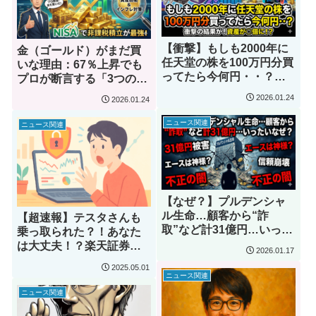
【衝撃】もしも2000年に
金（ゴールド）がまだ買
任天堂の株を100万円分買
いな理由：67％上昇でも
ってたら今何円・・？億
プロが断言する「3つの根
り人にはなれたのか徹底
拠」とは？
2026.01.24
2026.01.24
検証
ニュース関連
ニュース関連
【なぜ？】プルデンシャ
ル生命…顧客から“詐
【超速報】テスタさんも
取”など計31億円…いった
乗っ取られた？！あなた
いなぜ？
は大丈夫！？楽天証券で
2026.01.17
乗っ取られないための対
2025.05.01
策3選
ニュース関連
ニュース関連