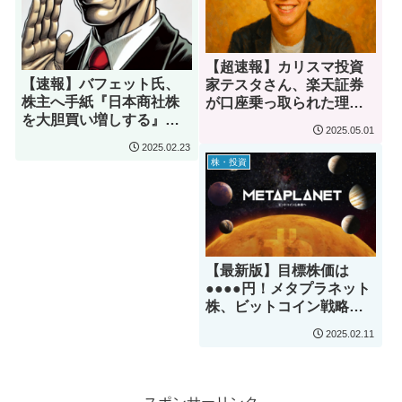
【超速報】カリスマ投資
【速報】バフェット氏、
家テスタさん、楽天証券
株主へ手紙『日本商社株
が口座乗っ取られた理由
を大胆買い増しする』そ
とは？
2025.05.01
の背景と今後の展開を徹
2025.02.23
底解析！
株・投資
【最新版】目標株価は
●●●●円！メタプラネット
株、ビットコイン戦略で
急成長中！目標株価と今
2025.02.11
後の展望を徹底分析