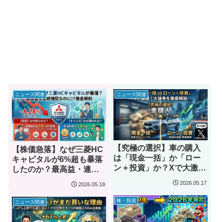
ニュース関連
ニュース関連
【究極の選択】車の購入
【株価急落】なぜ三菱HC
は「現金一括」か「ロー
キャピタルが6%超も暴落
ン＋投資」か？Xで大激
したのか？最高益・連続
論！正解はいったい…？
増配の裏に隠された罠と
2026.05.17
2026.05.18
投資家が群がる理由を徹
底解剖
株・投資
ニュース関連