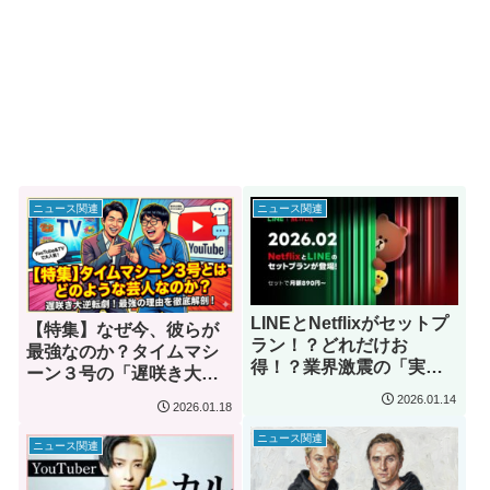
ニュース関連
ニュース関連
LINEとNetflixがセットプ
【特集】なぜ今、彼らが
ラン！？どれだけお
最強なのか？タイムマシ
得！？業界激震の「実質
ーン３号の「遅咲き大逆
無料」バグレベルの新プ
転劇」とその凄すぎる実
2026.01.14
2026.01.18
ランを徹底解剖【2026年
力を徹底解剖！
最新】
ニュース関連
ニュース関連