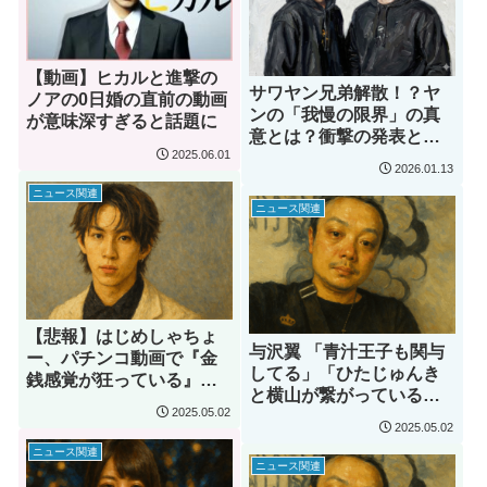
【動画】ヒカルと進撃の
サワヤン兄弟解散！？ヤ
ノアの0日婚の直前の動画
ンの「我慢の限界」の真
が意味深すぎると話題に
意とは？衝撃の発表と今
2025.06.01
後の活動を徹底予想
2026.01.13
【2026年最新】
ニュース関連
ニュース関連
【悲報】はじめしゃちょ
与沢翼 「青汁王子も関与
ー、パチンコ動画で『金
してる」「ひたじゅんき
銭感覚が狂っている』と
と横山が繋がっている」
炎上中
2025.05.02
…衝撃の暴露が話題に
2025.05.02
ニュース関連
ニュース関連