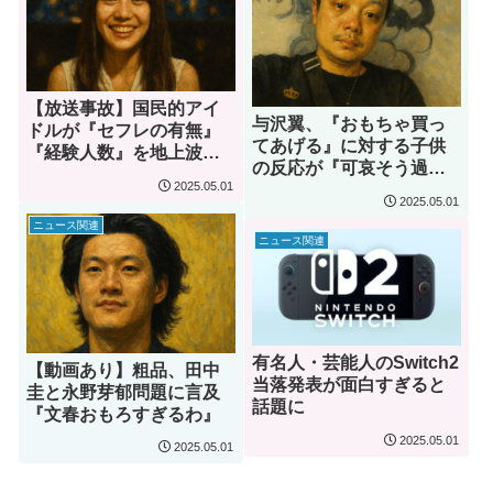
【放送事故】国民的アイ
与沢翼、『おもちゃ買っ
ドルが『セフレの有無』
てあげる』に対する子供
『経験人数』を地上波で
の反応が『可哀そう過ぎ
放送してしまう…
2025.05.01
る』と話題に
2025.05.01
ニュース関連
ニュース関連
有名人・芸能人のSwitch2
【動画あり】粗品、田中
当落発表が面白すぎると
圭と永野芽郁問題に言及
話題に
『文春おもろすぎるわ』
2025.05.01
2025.05.01