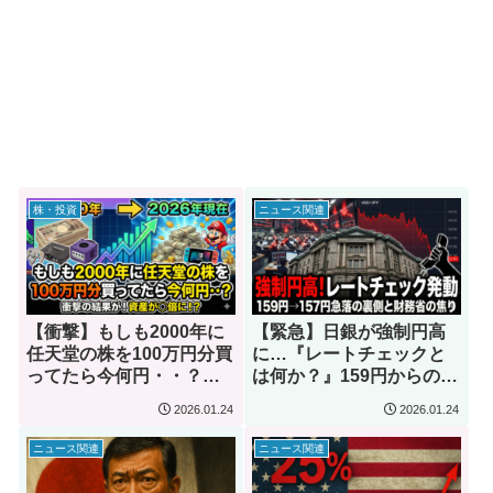
株・投資
ニュース関連
【衝撃】もしも2000年に
【緊急】日銀が強制円高
任天堂の株を100万円分買
に…『レートチェックと
ってたら今何円・・？億
は何か？』159円からの急
り人にはなれたのか徹底
落劇と財務省の焦り
2026.01.24
2026.01.24
検証
ニュース関連
ニュース関連