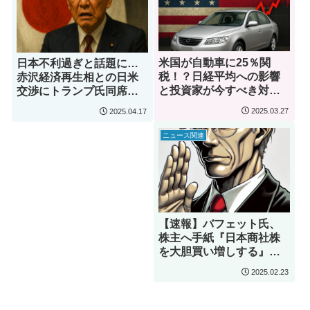
米国が自動車に25％関
日本不利過ぎと話題に…
税！？日経平均への影響
赤沢経済再生相との日米
と投資家が今すべき対応
交渉にトランプ氏同席…
とは
これまで分かってる情報
2025.03.27
2025.04.17
まとめ！
ニュース関連
【速報】バフェット氏、
株主へ手紙『日本商社株
を大胆買い増しする』そ
の背景と今後の展開を徹
2025.02.23
底解析！