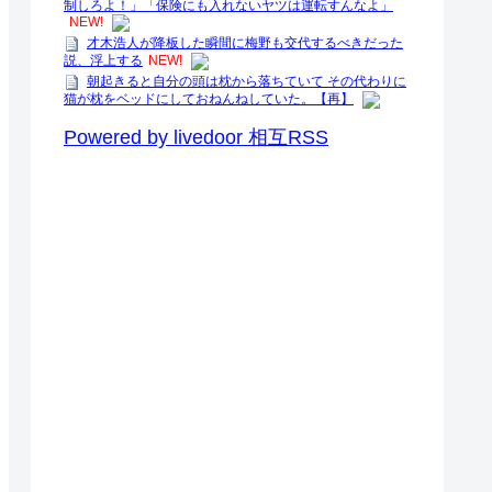
制しろよ！」「保険にも入れないヤツは運転すんなよ」
NEW!
才木浩人が降板した瞬間に梅野も交代するべきだった
説、浮上する
NEW!
朝起きると自分の頭は枕から落ちていて その代わりに
猫が枕をベッドにしておねんねしていた。【再】
Powered by livedoor 相互RSS