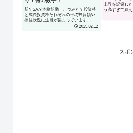
り！何の数字？
上昇を記録した
新NISAが本格始動し、つみたて投資枠
う高すぎて買え
と成長投資枠それぞれの平均投資額や
怖い」と躊躇し
損益状況に注目が集まっています。投
し、市場のプロ
資ブームの背景からリスク管理まで、
だ買い」と断言
2025.02.12
初心者に知ってほしいポイントをわか
は、なぜ今から
りやすく解説！
の理由を3つの
に、初心者でも
方や、NISA
スポ
まで、余すとこ