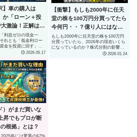
択】車の購入は
【衝撃】もしも2000年に任天
」か「ローン＋投
堂の株を100万円分買ってたら
で大激論！正解はい
今何円・・？億り人にはなれ
たのか徹底検証
「利息ゼロの現金一
もしも2000年に任天堂の株を100万円
それとも「低金利ロー
分買っていたら、2026年の現在いくら
資金を投資に回す」の
になっているのか？株式分割の影響
旧Twitter）で突如巻き
や、積み重なった配当金を含めたトー
2026.05.17
2026.01.24
。本記事では、一括派
タルリターンを徹底シミュレーショ
派それぞれの主張を徹
ン。ゲームキューブ時代からSwitchの
万円の車を買う場合のリア
快進撃、そして次世代機への期待ま
ュレーションや、専門
で、激動の任天堂株の歴史を振り返り
ながら、あなたにとっ
ながら、驚愕の資産増加額を公開しま
使い道を解説する。こ
す。投資家必見の「たられば」検証記
NSの極端な意見に惑わ
事です。
、後悔しないマイカー
くはずだ。
ド）がまだ買いな
％上昇でもプロが断
つの根拠」とは？
、2025年には驚異の67%