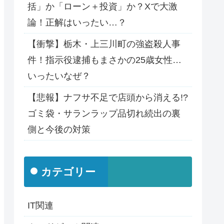
括」か「ローン＋投資」か？Xで大激
論！正解はいったい…？
【衝撃】栃木・上三川町の強盗殺人事
件！指示役逮捕もまさかの25歳女性…
いったいなぜ？
【悲報】ナフサ不足で店頭から消える!?
ゴミ袋・サランラップ品切れ続出の裏
側と今後の対策
カテゴリー
IT関連