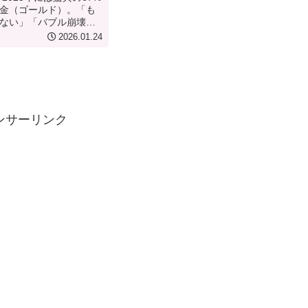
金（ゴールド）。「も
ない」「バブル崩壊が
ていませんか？しか
2026.01.24
たちは口を揃えて「ま
します。この記事で
でも遅くないのか、そ
視点から徹底解説。さら
失敗しにくい賢い買い
を活用した最強の投資戦略
ンサーリンク
ろなくお伝えします。