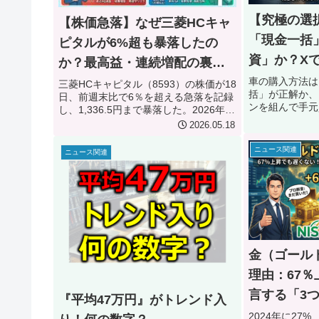
【究極の選
【株価急落】なぜ三菱HCキャ
「現金一括
ピタルが6%超も暴落したの
資」か？X
か？最高益・連続増配の裏に
ったい…？
隠された罠と投資家が群がる
車の購入方法は
三菱HCキャピタル（8593）の株価が18
括」が正解か、
日、前週末比で6％を超える急落を記録
理由を徹底解剖
ンを組んで手元
し、1,336.5円まで暴落した。2026年3
が賢いのか？X（
月期決算では過去最高益を更新し、配
2026.05.18
起こった大激論
当も46円に増配、さらに来期は51円へ
とローン＋投資
の連続増配を発表したにもかかわら
ニュース関連
ニュース関連
底比較！300
ず、なぜ市場はこれほどまでに冷やや
ルな数字のシミ
かな反応を示したのか。本記事では、
家の見解を交え
株価急落の引き金となった「来期純利
て最適なお金の
益1.4％減」の見通しとアナリスト予想
れを読めば、S
の乖離、そして直近の経費増や地政学
されることなく
リスクといった懸念材料を3つのパート
購入術が身につ
で徹底解説する。一方で配当利回りが
約3.8％まで上昇し、X（旧Twitter）上
金（ゴール
で「バーゲンセール」と歓喜し買い増
理由：67
しに走る高配当投資家たちの思惑と、
今後の株価動向の予測までをプロ目線
言する「3
『平均47万円』がトレンド入
で鋭く分析する。
2024年に27%