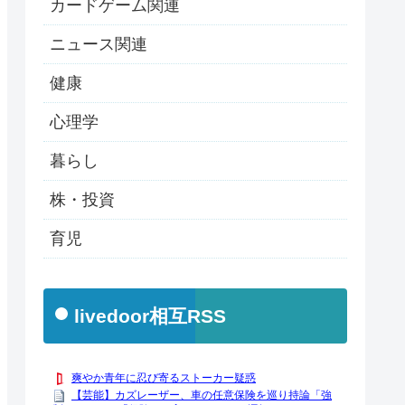
カードゲーム関連
ニュース関連
健康
心理学
暮らし
株・投資
育児
livedoor相互RSS
爽やか青年に忍び寄るストーカー疑惑
【芸能】カズレーザー、車の任意保険を巡り持論「強