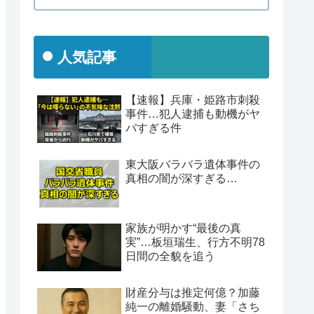
人気記事
【速報】兵庫・姫路市刺殺
事件…犯人逮捕も動機がヤ
バすぎる件
東大阪バラバラ遺体事件の
真相の闇が深すぎる…
家族が明かす“最後の真
実”…板垣瑞生、行方不明78
日間の全貌を追う
財産分与は推定何億？加藤
純一の離婚騒動、妻「さち