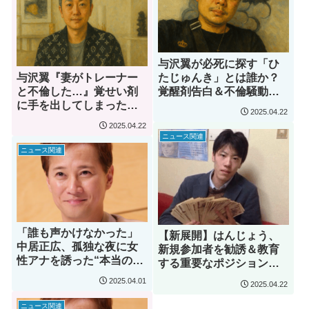
与沢翼が必死に探す「ひ
与沢翼『妻がトレーナー
たじゅんき」とは誰か？
と不倫した…』覚せい剤
覚醒剤告白＆不倫騒動の
に手を出してしまった一
裏側を徹底解説！
2025.04.22
部始終を配信で暴露
2025.04.22
ニュース関連
ニュース関連
「誰も声かけなかった」
【新展開】はんじょう、
中居正広、孤独な夜に女
新規参加者を勧誘＆教育
性アナを誘った“本当の動
する重要なポジションだ
機”とは？
った！過去のネズミ講疑
2025.04.01
2025.04.22
惑が再燃
ニュース関連