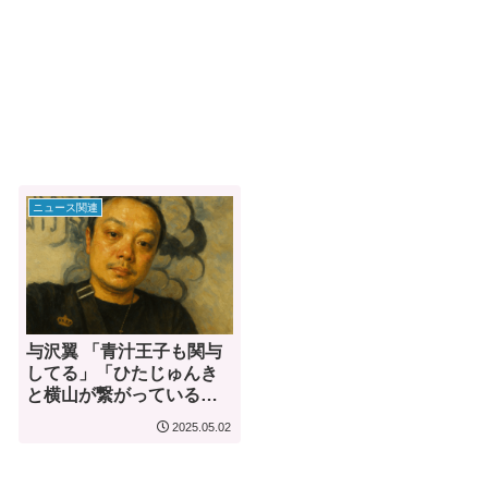
ニュース関連
与沢翼 「青汁王子も関与
してる」「ひたじゅんき
と横山が繋がっている」
…衝撃の暴露が話題に
2025.05.02