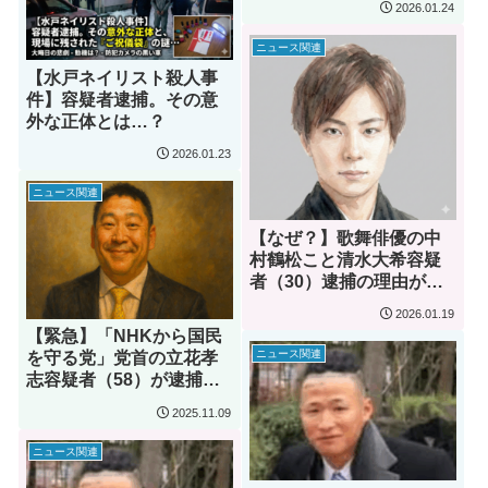
2026.01.24
ニュース関連
【水戸ネイリスト殺人事
件】容疑者逮捕。その意
外な正体とは…？
2026.01.23
ニュース関連
【なぜ？】歌舞俳優の中
村鶴松こと清水大希容疑
者（30）逮捕の理由がコ
チラ
2026.01.19
【緊急】「NHKから国民
ニュース関連
を守る党」党首の立花孝
志容疑者（58）が逮捕…
いったいなぜ？
2025.11.09
ニュース関連