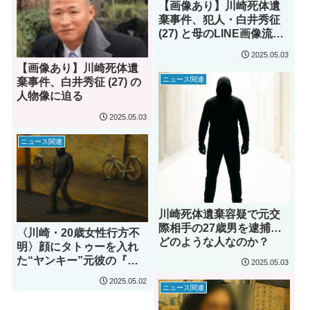
【画像あり】川崎死体遺
棄事件、犯人・白井秀征
(27) と母のLINE画像流出
か？衝撃の内容に炎上中
2025.05.03
【画像あり】川崎死体遺
ニュース関連
棄事件、白井秀征 (27) の
人物像に迫る
2025.05.03
ニュース関連
川崎死体遺棄容疑で元交
際相手の27歳男を逮捕…
〈川崎・20歳女性行方不
どのような人なのか？
明〉顔にタトゥーを入れ
た“ヤンキー”元彼の『映
2025.05.03
像』が怖過ぎると話題に
2025.05.02
ニュース関連