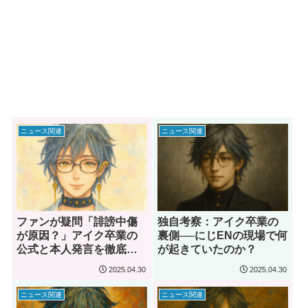
ニュース関連
ニュース関連
ファンが疑問「誹謗中傷
独自考察：アイク卒業の
が原因？」アイク卒業の
裏側──にじENの現場で何
公式と本人発言を徹底検
が起きていたのか？
証
2025.04.30
2025.04.30
ニュース関連
ニュース関連