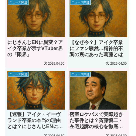
ニュース関連
ニュース関連
にじさんじENに異変？ア
【なぜ今？】アイク卒業
イク卒業が示すVTuber界
にファン騒然…精神的不
の「限界」
調の裏にあった葛藤とは
2025.04.30
2025.04.30
ニュース関連
ニュース関連
【速報】アイク・イーヴ
密室ロケバスで実際起き
ランド卒業の本当の理由
た事件とは？斉藤慎二・
とは？にじさんじENに何
在宅起訴の核心を徹底解
が起きたのか
明！
2025.04.30
2025.04.30