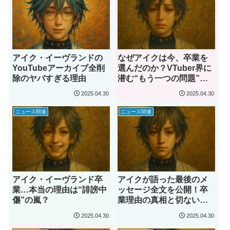
アイク・イーヴランドの
なぜアイクは今、卒業を
YouTubeアーカイブ全削
選んだのか？VTuber界に
除のヤバすぎる理由
潜む“もう一つの問題”を
徹底解説
2025.04.30
2025.04.30
ニュース関連
ニュース関連
アイク・イーヴランド卒
アイクが語った最後のメ
業…本当の理由は“誹謗中
ッセージ全文を公開！卒
傷”の嵐？
業理由の真相と切ない葛
藤に迫る
2025.04.30
2025.04.30