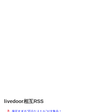
livedoor相互RSS
身近すぎる“厄介な人たち”が大集合！