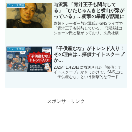
しょうか？本記事では、実際に購入した
与沢翼 「青汁王子も関与して
ニュース関連
人々のリアルな声を徹底的に分析し、そ
る」「ひたじゅんきと横山が繋が
の魅力と注意点を余すところなくお伝え
っている」…衝撃の暴露が話題に
します。2026年の最新トレンドも踏まえ
た究極のインスタントラーメンガイド、
為替トレーダー与沢翼氏がSNSライブで
必見です！
「青汁王子も関与している」「講談社は
ショーン氏と繋がっており、扶桑社横山
氏は日田氏と1000000000％繋がってい
る」と物議を醸している。さらに青汁王
子がスーパーチャットコメントすると“敵
『子供産むな』がトレンド入り！
ニュース関連
認定”される可能性も浮上し、視聴者は真
その理由は…探偵ナイトスクープ
偽を巡り憶測を飛ばし合う展開に。ネッ
か…
ト上では炎上・情報戦が加速し、コメン
ト欄には批判や同情、冷静な分析など多
2026年1月23日に放送された『探偵！ナ
彩な声が続出。与沢氏の狙いや業界関係
イトスクープ』がきっかけで、SNS上に
者への影響、今後の展開から目が離せな
「子供産むな」という衝撃的なワードが
い状況が続いている。
トレンド入りする事態となりました。番
組内で紹介されたのは、12歳の少年が幼
い弟妹5人の世話を一手に引き受ける姿。
番組側はこれを「家族愛」として描こう
としましたが、視聴者には「児童虐待」
スポンサーリンク
「搾取」と映り、日本の育児環境への絶
望感が広がっています。なぜバラエティ
番組がこれほどの社会問題に発展したの
か、その経緯と背景、そして法的リスク
について深掘りします。