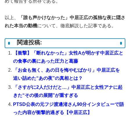
めて報告する所存である。
以上、
「誰も声かけなかった」中居正広の孤独な夜に隠さ
れた本当の動機
について、徹底解説した記事である。
関連投稿:
【衝撃】「断れなかった」女性Aが明かす中居正広と
の食事の裏にあった圧力と葛藤
「お金も無く、あの日を悔やむばかり」中居正広を
追い詰めた“あの夜”の真相とは？
「さすがに2人だけだと…」中居正広と女性アナに起
きた“その後の展開”が重すぎる
PTSD公表の元フジ渡邊渚さん90分インタビューで語
った内容が衝撃的過ぎる【中居正広】