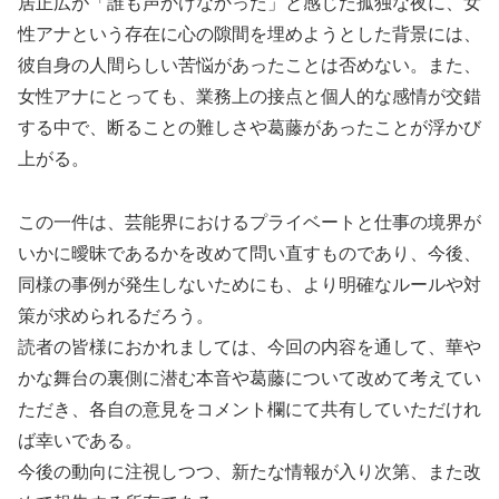
居正広が「誰も声かけなかった」と感じた孤独な夜に、女
性アナという存在に心の隙間を埋めようとした背景には、
彼自身の人間らしい苦悩があったことは否めない。また、
女性アナにとっても、業務上の接点と個人的な感情が交錯
する中で、断ることの難しさや葛藤があったことが浮かび
上がる。
この一件は、芸能界におけるプライベートと仕事の境界が
いかに曖昧であるかを改めて問い直すものであり、今後、
同様の事例が発生しないためにも、より明確なルールや対
策が求められるだろう。
読者の皆様におかれましては、今回の内容を通して、華や
かな舞台の裏側に潜む本音や葛藤について改めて考えてい
ただき、各自の意見をコメント欄にて共有していただけれ
ば幸いである。
今後の動向に注視しつつ、新たな情報が入り次第、また改