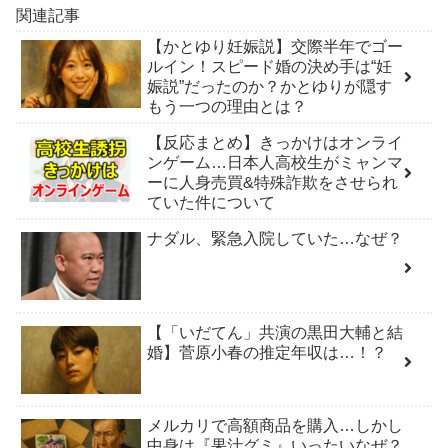
関連記事
【かとゆり妊娠説】交際半年でゴー
ルイン！スピード婚の決め手は“妊
娠説”だったのか？かとゆりが隠す
もう一つの理由とは？
【反応まとめ】きっかけはオンライ
ンゲーム…日本人高校生がミャンマ
ーに人身売買&特殊詐欺をさせられ
ていた件について
ナダル、緊急入院していた…なぜ？
【「いだてん」共演の黒田大輔と結
婚】菅原小春の推定年収は…！？
メルカリで高額商品を購入…しかし
中身は『果汁グミ』いったいなぜ？