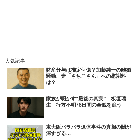
人気記事
財産分与は推定何億？加藤純一の離婚
騒動、妻「さちこさん」への慰謝料
は？
家族が明かす“最後の真実”…板垣瑞
生、行方不明78日間の全貌を追う
東大阪バラバラ遺体事件の真相の闇が
深すぎる…