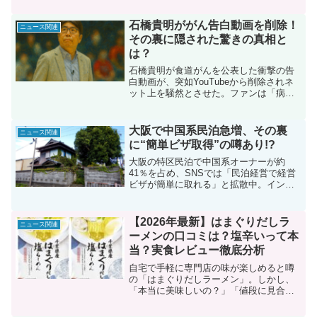
する。90分インタビューで彼女が明かし
た衝撃の体験や示談金の噂の裏側、そし
石橋貴明ががん告白動画を削除！
ニュース関連
て中居正広の引退と現在の心情まで、最
その裏に隠された驚きの真相と
新の情報とともに詳述する内容である。
は？
石橋貴明が食道がんを公表した衝撃の告
白動画が、突如YouTubeから削除されネ
ット上を騒然とさせた。ファンは「病気
は本当か？」「何か隠しているので
は？」と疑念を抱く中、削除の背景やそ
の真相に迫る。今回は、がん告白の発
大阪で中国系民泊急増、その裏
ニュース関連
表、動画削除の混乱、さらに中居フジ問
に“簡単ビザ取得”の噂あり!?
題との関連を交えた3パートで徹底解剖
し、今後の動向も予測する。SEO対策も
大阪の特区民泊で中国系オーナーが約
万全な本記事で、貴ちゃんねるずの未来
41％を占め、SNSでは「民泊経営で経営
にも注目する。
ビザが簡単に取れる」と拡散中。インバ
ウンド需要の回復と中国不動産バブル崩
壊による海外投資シフト、特区民泊制度
の緩さが相まって急増した実態を【背
【2026年最新】はまぐりだしラ
ニュース関連
景】【地域影響】【今後の展望】の3パー
ーメンの口コミは？塩辛いって本
トで約3000文字で徹底解説。住宅価格高
当？実食レビュー徹底分析
騰や治安懸念、2025年万博前夜の規制強
化動向も網羅したSEO最適化ブログ記
自宅で手軽に専門店の味が楽しめると噂
事。
の「はまぐりだしラーメン」。しかし、
「本当に美味しいの？」「値段に見合う
価値はある？」「塩辛くない？」といっ
た疑問をお持ちの方も多いのではないで