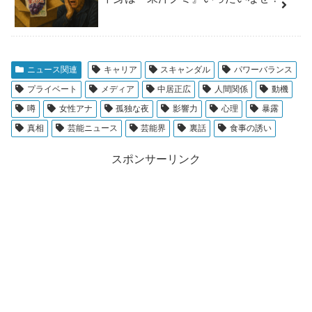
ニュース関連
キャリア
スキャンダル
パワーバランス
プライベート
メディア
中居正広
人間関係
動機
噂
女性アナ
孤独な夜
影響力
心理
暴露
真相
芸能ニュース
芸能界
裏話
食事の誘い
スポンサーリンク