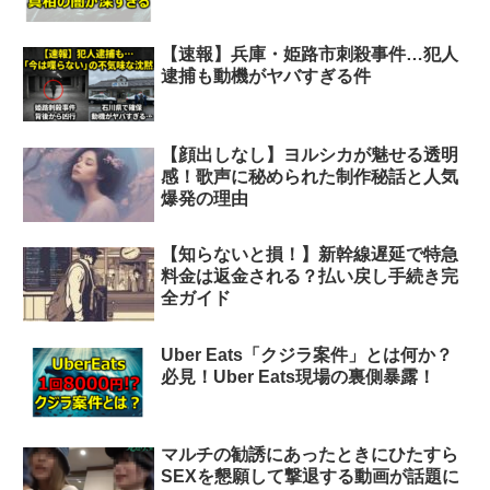
【速報】兵庫・姫路市刺殺事件…犯人
逮捕も動機がヤバすぎる件
【顔出しなし】ヨルシカが魅せる透明
感！歌声に秘められた制作秘話と人気
爆発の理由
【知らないと損！】新幹線遅延で特急
料金は返金される？払い戻し手続き完
全ガイド
Uber Eats「クジラ案件」とは何か？
必見！Uber Eats現場の裏側暴露！
マルチの勧誘にあったときにひたすら
SEXを懇願して撃退する動画が話題に