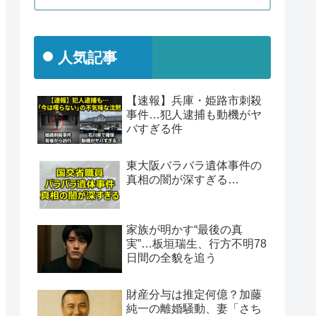
人気記事
【速報】兵庫・姫路市刺殺
事件…犯人逮捕も動機がヤ
バすぎる件
東大阪バラバラ遺体事件の
真相の闇が深すぎる…
家族が明かす“最後の真
実”…板垣瑞生、行方不明78
日間の全貌を追う
財産分与は推定何億？加藤
純一の離婚騒動、妻「さち