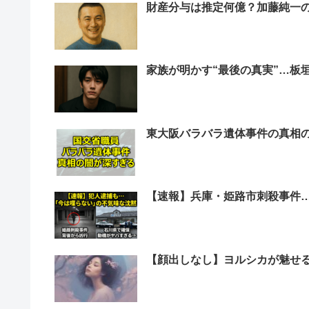
財産分与は推定何億？加藤純一
家族が明かす“最後の真実”…板
東大阪バラバラ遺体事件の真相
【速報】兵庫・姫路市刺殺事件
【顔出しなし】ヨルシカが魅せ