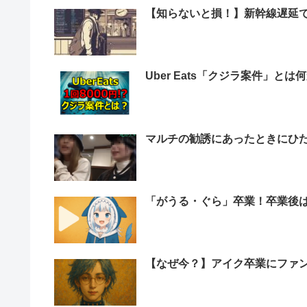
【知らないと損！】新幹線遅延
Uber Eats「クジラ案件」とは
マルチの勧誘にあったときにひた
「がうる・ぐら」卒業！卒業後
【なぜ今？】アイク卒業にファ