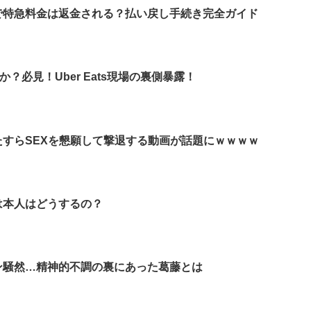
で特急料金は返金される？払い戻し手続き完全ガイド
何か？必見！Uber Eats現場の裏側暴露！
すらSEXを懇願して撃退する動画が話題にｗｗｗｗ
は本人はどうするの？
ン騒然…精神的不調の裏にあった葛藤とは