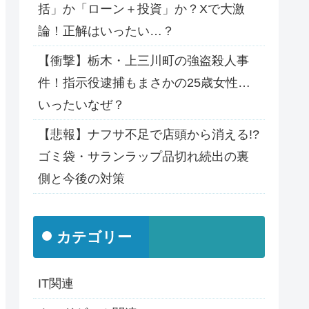
括」か「ローン＋投資」か？Xで大激
論！正解はいったい…？
【衝撃】栃木・上三川町の強盗殺人事
件！指示役逮捕もまさかの25歳女性…
いったいなぜ？
【悲報】ナフサ不足で店頭から消える!?
ゴミ袋・サランラップ品切れ続出の裏
側と今後の対策
カテゴリー
IT関連