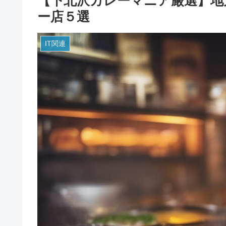
【下北沢カレーマニア厳選】地
ー店５選
IT関連