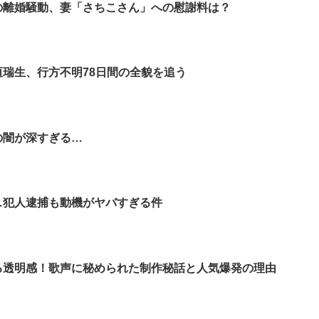
の離婚騒動、妻「さちこさん」への慰謝料は？
垣瑞生、行方不明78日間の全貌を追う
の闇が深すぎる…
…犯人逮捕も動機がヤバすぎる件
る透明感！歌声に秘められた制作秘話と人気爆発の理由