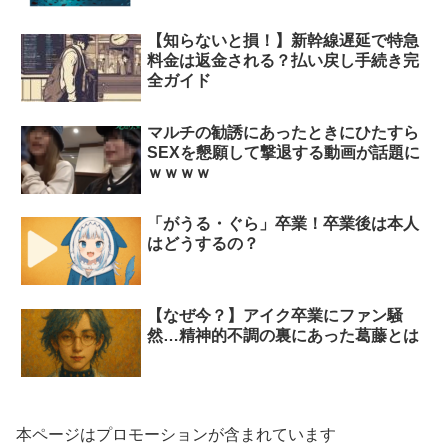
【知らないと損！】新幹線遅延で特急
料金は返金される？払い戻し手続き完
全ガイド
マルチの勧誘にあったときにひたすら
SEXを懇願して撃退する動画が話題に
ｗｗｗｗ
「がうる・ぐら」卒業！卒業後は本人
はどうするの？
【なぜ今？】アイク卒業にファン騒
然…精神的不調の裏にあった葛藤とは
本ページはプロモーションが含まれています