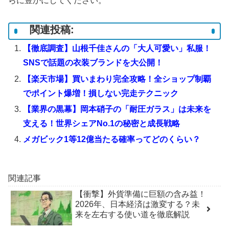
らに豊かにしてください。
関連投稿:
【徹底調査】山根千佳さんの「大人可愛い」私服！
SNSで話題の衣装ブランドを大公開！
【楽天市場】買いまわり完全攻略！全ショップ制覇
でポイント爆増！損しない完走テクニック
【業界の黒幕】岡本硝子の「耐圧ガラス」は未来を
支える！世界シェアNo.1の秘密と成長戦略
メガビック1等12億当たる確率ってどのくらい？
関連記事
【衝撃】外貨準備に巨額の含み益！
2026年、日本経済は激変する？未
来を左右する使い道を徹底解説