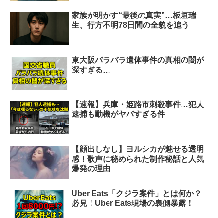
家族が明かす“最後の真実”…板垣瑞
生、行方不明78日間の全貌を追う
東大阪バラバラ遺体事件の真相の闇が
深すぎる…
【速報】兵庫・姫路市刺殺事件…犯人
逮捕も動機がヤバすぎる件
【顔出しなし】ヨルシカが魅せる透明
感！歌声に秘められた制作秘話と人気
爆発の理由
Uber Eats「クジラ案件」とは何か？
必見！Uber Eats現場の裏側暴露！