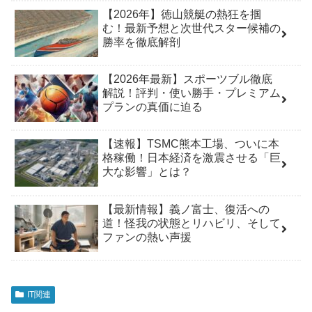
【2026年】徳山競艇の熱狂を掴
む！最新予想と次世代スター候補の
勝率を徹底解剖
【2026年最新】スポーツブル徹底
解説！評判・使い勝手・プレミアム
プランの真価に迫る
【速報】TSMC熊本工場、ついに本
格稼働！日本経済を激震させる「巨
大な影響」とは？
【最新情報】義ノ富士、復活への
道！怪我の状態とリハビリ、そして
ファンの熱い声援
IT関連