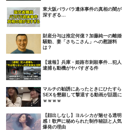
東大阪バラバラ遺体事件の真相の闇が
深すぎる…
財産分与は推定何億？加藤純一の離婚
騒動、妻「さちこさん」への慰謝料
は？
【速報】兵庫・姫路市刺殺事件…犯人
逮捕も動機がヤバすぎる件
マルチの勧誘にあったときにひたすら
SEXを懇願して撃退する動画が話題に
ｗｗｗｗ
【顔出しなし】ヨルシカが魅せる透明
感！歌声に秘められた制作秘話と人気
爆発の理由