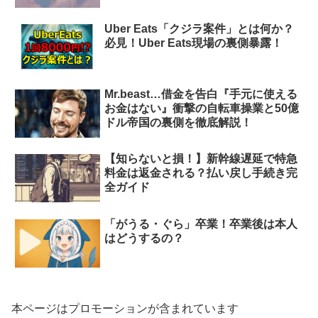
Uber Eats「クジラ案件」とは何か？
必見！Uber Eats現場の裏側暴露！
Mr.beast…借金を告白『手元に使える
お金はない』衝撃の自転車操業と50億
ドル帝国の裏側を徹底解説！
【知らないと損！】新幹線遅延で特急
料金は返金される？払い戻し手続き完
全ガイド
「がうる・ぐら」卒業！卒業後は本人
はどうするの？
本ページはプロモーションが含まれています