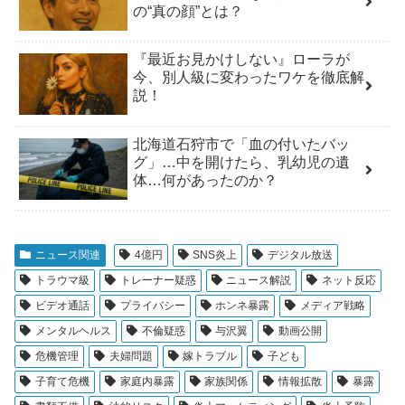
の“真の顔”とは？
『最近お見かけしない』ローラが
今、別人級に変わったワケを徹底解
説！
北海道石狩市で「血の付いたバッ
グ」…中を開けたら、乳幼児の遺
体…何があったのか？
ニュース関連
4億円
SNS炎上
デジタル放送
トラウマ級
トレーナー疑惑
ニュース解説
ネット反応
ビデオ通話
プライバシー
ホンネ暴露
メディア戦略
メンタルヘルス
不倫疑惑
与沢翼
動画公開
危機管理
夫婦問題
嫁トラブル
子ども
子育て危機
家庭内暴露
家族関係
情報拡散
暴露