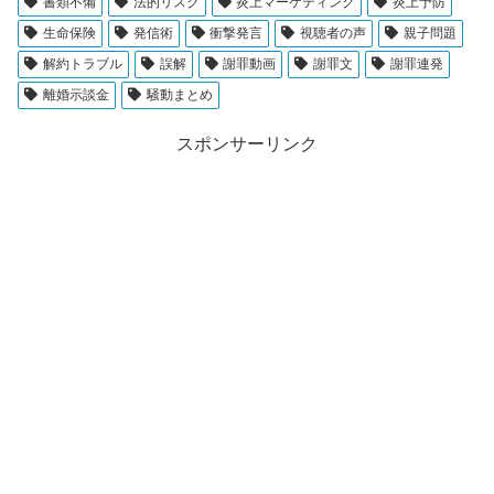
書類不備
法的リスク
炎上マーケティング
炎上予防
生命保険
発信術
衝撃発言
視聴者の声
親子問題
解約トラブル
誤解
謝罪動画
謝罪文
謝罪連発
離婚示談金
騒動まとめ
スポンサーリンク