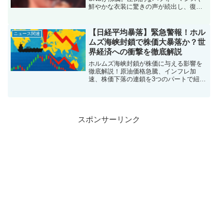
鮮やかな衣装に驚きの声が続出し、復活
への喜びや再出発への期待が高まってい
ます。本記事では、SNS上の反応を幅広
くピックアップし、多彩な視点から広末
【日経平均暴落】緊急警報！ホル
ニュース関連
涼子の変化や魅力を徹底分析。さらに、
ムズ海峡封鎖で株価大暴落か？世
今後の活動やファンが寄せる熱い声に注
界経済への衝撃を徹底解説
目し、日本を代表する女優としての存在
感を再認識します。激変とも言われる彼
ホルムズ海峡封鎖が株価に与える影響を
女の姿に込められた思いと、その背景に
徹底解説！原油価格急騰、インフレ加
あるエンタメ界の動向を一挙に紹介。
速、株価下落の連鎖を3つのパートで紐解
く。地政学リスクとサプライチェーン混
乱が世界経済に波及するメカニズムを、
表や箇条書きでわかりやすく解説。投資
家必見の4000字超ブログ記事だ。
スポンサーリンク