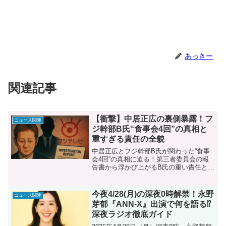
あっきー
関連記事
【衝撃】中居正広の裏側暴露！フ
ニュース関連
ジ幹部B氏“食事会4回”の真相と
重すぎる責任の全貌
中居正広とフジ幹部B氏が関わった“食事
会4回”の真相に迫る！第三者委員会の報
告書から浮かび上がるB氏の重い責任と、
女性Aとのトラブル経緯、さらには清水社
長の「厳正処分」発言に至るまで、事件
の裏側を3パートに分けて徹底解説する。
今夜4/28(月)の深夜0時解禁！永野
ニュース関連
芽郁『ANN-X』出演で何を語る⁉︎
深夜ラジオ徹底ガイド