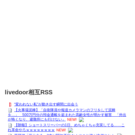
livedoor相互RSS
“変われない私”が動き出す瞬間に出会う
【火事場泥棒】「自衛隊員や報道カメラマンのフリをして泥棒
を…」 500万円分の預金通帳を盗まれた高齢女性が明かす被害 「外出
が怖くなり、避難所にも行けない」
NEW!
【朗報】ショートスリーパーの1日、めちゃくちゃ充実してる……こ
れ革命やろｗｗｗｗｗｗｗｗ
NEW!