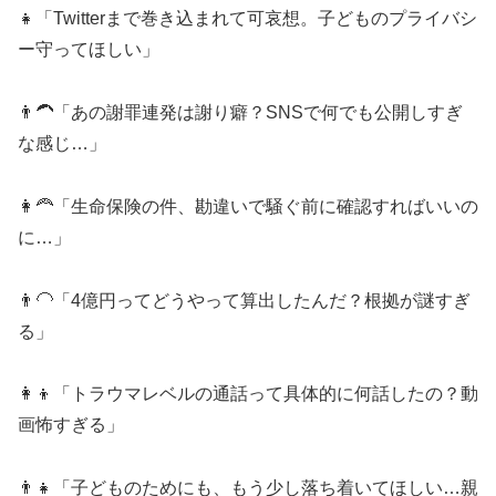
👧「Twitterまで巻き込まれて可哀想。子どものプライバシ
ー守ってほしい」
👨‍🦱「あの謝罪連発は謝り癖？SNSで何でも公開しすぎ
な感じ…」
👩‍🦰「生命保険の件、勘違いで騒ぐ前に確認すればいいの
に…」
👨‍🦲「4億円ってどうやって算出したんだ？根拠が謎すぎ
る」
👩‍👦「トラウマレベルの通話って具体的に何話したの？動
画怖すぎる」
👨‍👧「子どものためにも、もう少し落ち着いてほしい…親