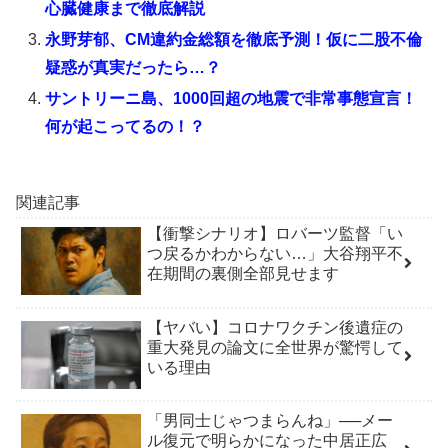
心臓健康まで徹底解説
永野芽郁、CM違約金総額を徹底予測！仮に二股不倫
疑惑が真実だったら…？
サントリーニ島、1000回超の地震で非常事態宣言！
何が起こってるの！？
関連記事
【衝撃シナリオ】ロバーツ監督「い
つ戻るかわからない…」大谷翔平不
在期間の裏側全部見せます
【ヤバい】コロナワクチン後遺症の
重大発見の論文に全世界が驚愕して
いる理由
「男同士じゃつまらんね」──メー
ル復元で明らかになった中居正広