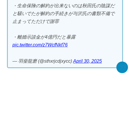
・生命保険の解約が出来ないのは秋田氏の陰謀だ
と騒いでたが解約の手続きが与沢氏の書類不備で
止まってただけで謝罪
・離婚示談金が4億円だと暴露
pic.twitter.com/z7WcfNkf76
— 羽柴龍磨 (@sthxrjcdjxycc)
April 30, 2025