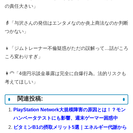
の責任大きい」
👵「与沢さんの発信はエンタメなのか炎上商法なのか判断
つかない」
👦「ジムトレーナー不倫疑惑がただの誤解って…話がころ
ころ変わりすぎ」
👩‍🦳「4億円示談金暴露は完全に自爆行為。法的リスクも
考えてほしい」
関連投稿:
PlayStation Network大規模障害の原因とは！？モン
ハンベータテストにも影響、週末ゲーマー困惑中
ビタミンB1の摂取メリット5選｜エネルギー代謝から