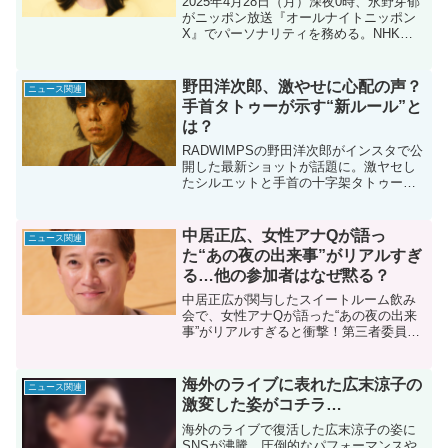
2025年4月28日（月）深夜0時、永野芽郁
がニッポン放送『オールナイトニッポン
X』でパーソナリティを務める。NHK朝
ドラや映画『はたらく細胞』、新ドラマ
『キャスター』の裏話、ディズニーファ
ンとしての熱量、最近の週刊誌報道への
野田洋次郎、激やせに心配の声？
ニュース関連
コメントまで、多彩なトークが期待され
手首タトゥーが示す“新ルール”と
る。リスナーとのリアルタイム交流や生
は？
放送ならではのハプニングにも注目！深
夜の魔法を堪能するためのチェックポイ
RADWIMPSの野田洋次郎がインスタで公
ントを徹底解説。
開した最新ショットが話題に。激ヤセし
たシルエットと手首の十字架タトゥー
に、ファンから健康を心配する声や“新ル
ール”への憶測が飛び交っている。桑原彰
の脱退や過去の不倫騒動との関連、さら
中居正広、女性アナQが語っ
ニュース関連
にはバンド20周年を前にした再編の可能
た“あの夜の出来事”がリアルすぎ
性まで、3つの視点で徹底解説する。
る…他の参加者はなぜ黙る？
中居正広が関与したスイートルーム飲み
会で、女性アナQが語った“あの夜の出来
事”がリアルすぎると衝撃！第三者委員会
の調査報告書に基づき、タレントUの謎や
他の参加者が沈黙を貫く理由、フジテレ
ビの内部隠蔽や経費問題の闇を3パートで
海外のライブに表れた広末涼子の
ニュース関連
徹底解説する。今後の動向についても予
激変した姿がコチラ…
測する、3000字超の読み応え抜群の記事
である。
海外のライブで復活した広末涼子の姿に
SNSが沸騰。圧倒的なパフォーマンスや