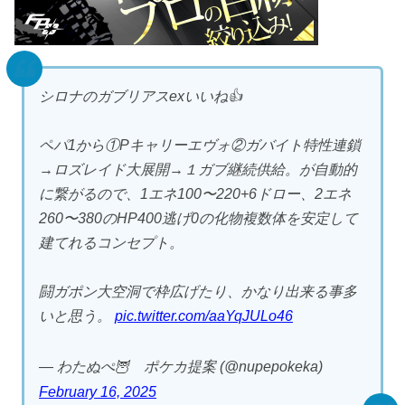
シロナのガブリアスexいいね👍
ペパ1から①Pキャリーエヴォ②ガバイト特性連鎖
→ロズレイド大展開→１ガブ継続供給。が自動的
に繋がるので、1エネ100〜220+6ドロー、2エネ
260〜380のHP400逃げ0の化物複数体を安定して
建てれるコンセプト。
闘ガポン大空洞で枠広げたり、かなり出来る事多
いと思う。
pic.twitter.com/aaYqJULo46
— わたぬぺ🦉 ポケカ提案 (@nupepokeka)
February 16, 2025