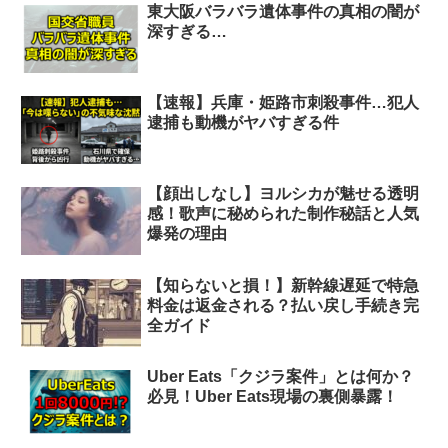
東大阪バラバラ遺体事件の真相の闇が
深すぎる…
【速報】兵庫・姫路市刺殺事件…犯人
逮捕も動機がヤバすぎる件
【顔出しなし】ヨルシカが魅せる透明
感！歌声に秘められた制作秘話と人気
爆発の理由
【知らないと損！】新幹線遅延で特急
料金は返金される？払い戻し手続き完
全ガイド
Uber Eats「クジラ案件」とは何か？
必見！Uber Eats現場の裏側暴露！