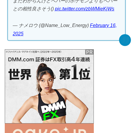
まだわからんけどペパーのポケモンよりもペパー
との相性良さそう()
pic.twitter.com/zbWMieKjWs
— ナメロウ (@Name_Low_Energy)
February 16,
2025