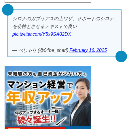
シロナのガブリアスの上ワザ、サポートのシロナ
を彷彿とさせるテキストで良い
pic.twitter.com/Y5x9SA02DX
— べしゃり (@04be_shari)
February 16, 2025