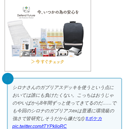
シロナさんのガブリアスデッキを使うという点に
おいては誰にも負けたくない。こっちはおうじゃ
のやいばから8年間ずっと使ってきてるのだ……で
も今回のシロナのガブリアスexは普通に環境級の
強さで皆研究しそうだから嫌だな()
#ポケカ
pic.twitter.com/tTYPkIioRC