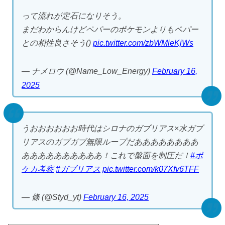
って流れが定石になりそう。
まだわからんけどペパーのポケモンよりもペパー
との相性良さそう()
pic.twitter.com/zbWMieKjWs
— ナメロウ (@Name_Low_Energy)
February 16,
2025
うおおおおおお時代はシロナのガブリアス×水ガブ
リアスのガブガブ無限ループだああああああああ
ああああああああああ！これで盤面を制圧だ！
#ポ
ケカ考察
#ガブリアス
pic.twitter.com/k07Xfv6TFF
— 條 (@Styd_yt)
February 16, 2025