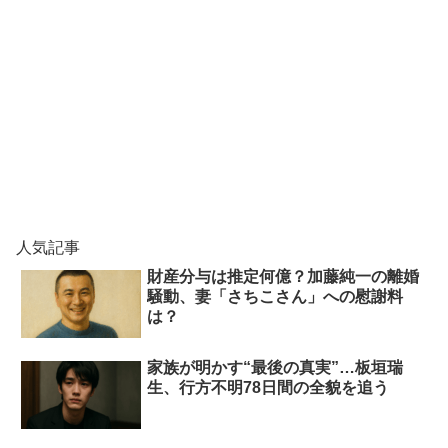
人気記事
財産分与は推定何億？加藤純一の離婚
騒動、妻「さちこさん」への慰謝料
は？
家族が明かす“最後の真実”…板垣瑞
生、行方不明78日間の全貌を追う