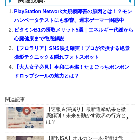
PlayStation Network大規模障害の原因とは！？モン
ハンベータテストにも影響、週末ゲーマー困惑中
ビタミンB1の摂取メリット5選｜エネルギー代謝から
心臓健康まで徹底解説
【フロラリア】SNS映え確実！プロが伝授する絶景
撮影テクニック＆隠れフォトスポット
【大人女子必見】令和に再燃！たまごっちボンボン
ドロップシールの魅力とは？
関連記事
【速報＆深掘り】最新選挙結果を徹
底解剖！未来を動かす政界の行方と
は？
【新NISA】オルカン一本投資は危