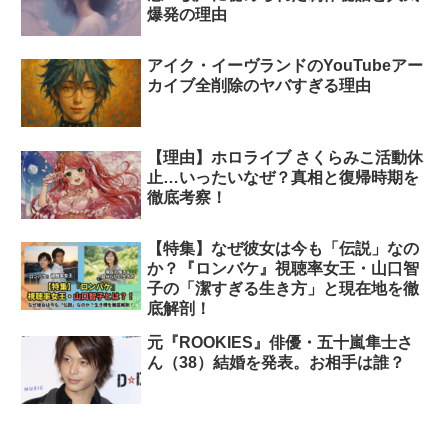
爆発の理由
アイク・イーヴランドのYouTubeアー
カイブ全削除のヤバすぎる理由
【理由】ホロライブ さくらみこ活動休
止…いったいなぜ？真相と復帰時期を
徹底考察！
【特集】なぜ彼女は今も「伝説」なの
か？『ロンバケ』視聴率女王・山口智
子の「潔すぎる生き方」と現在地を徹
底解剖！
元『ROOKIES』俳優・五十嵐隼士さ
ん（38）結婚を発表。お相手は誰？