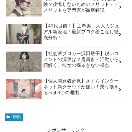
険？後悔しないためのメリット・デ
メリットを専門家が徹底解説！
【40代目前！】辻希美、大人カジュ
アル新境地！最新ブログ着こなし徹
底分析！
【社会派ブロガー浜田敬子】鋭いコ
メントの源泉は？肩書き・活動から
紐解く、彼女の揺るぎない視点
【個人開発者必見】さくらインター
ネット新クラウドが熱い！乗り換え
るべき3つの理由
IT関連
スポンサーリンク