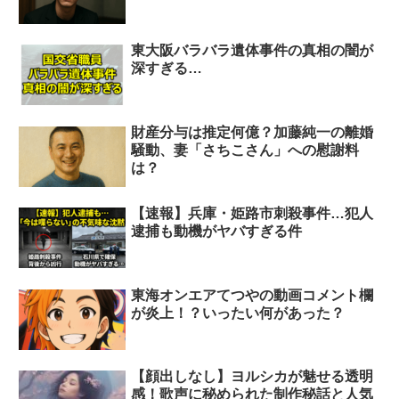
東大阪バラバラ遺体事件の真相の闇が
深すぎる…
財産分与は推定何億？加藤純一の離婚
騒動、妻「さちこさん」への慰謝料
は？
【速報】兵庫・姫路市刺殺事件…犯人
逮捕も動機がヤバすぎる件
東海オンエアてつやの動画コメント欄
が炎上！？いったい何があった？
【顔出しなし】ヨルシカが魅せる透明
感！歌声に秘められた制作秘話と人気