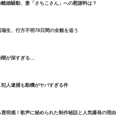
の離婚騒動、妻「さちこさん」への慰謝料は？
垣瑞生、行方不明78日間の全貌を追う
の闇が深すぎる…
…犯人逮捕も動機がヤバすぎる件
る透明感！歌声に秘められた制作秘話と人気爆発の理由