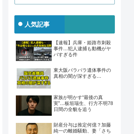
人気記事
【速報】兵庫・姫路市刺殺
事件…犯人逮捕も動機がヤ
バすぎる件
東大阪バラバラ遺体事件の
真相の闇が深すぎる…
家族が明かす“最後の真
実”…板垣瑞生、行方不明78
日間の全貌を追う
財産分与は推定何億？加藤
純一の離婚騒動、妻「さち