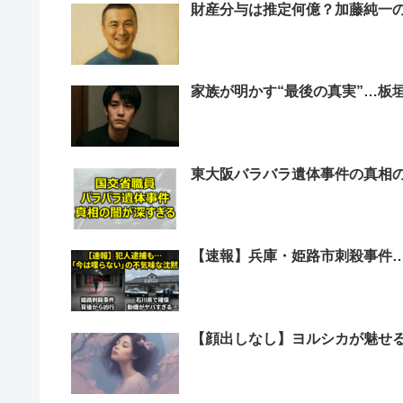
財産分与は推定何億？加藤純一
家族が明かす“最後の真実”…板
東大阪バラバラ遺体事件の真相
【速報】兵庫・姫路市刺殺事件
【顔出しなし】ヨルシカが魅せ