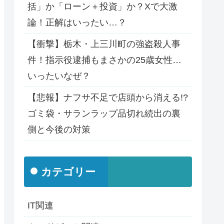
括」か「ローン＋投資」か？Xで大激
論！正解はいったい…？
【衝撃】栃木・上三川町の強盗殺人事
件！指示役逮捕もまさかの25歳女性…
いったいなぜ？
【悲報】ナフサ不足で店頭から消える!?
ゴミ袋・サランラップ品切れ続出の裏
側と今後の対策
カテゴリー
IT関連