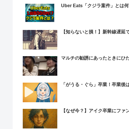
Uber Eats「クジラ案件」とは
【知らないと損！】新幹線遅延
マルチの勧誘にあったときにひた
「がうる・ぐら」卒業！卒業後
【なぜ今？】アイク卒業にファ