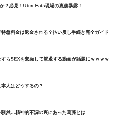
何か？必見！Uber Eats現場の裏側暴露！
で特急料金は返金される？払い戻し手続き完全ガイド
すらSEXを懇願して撃退する動画が話題にｗｗｗｗ
は本人はどうするの？
ン騒然…精神的不調の裏にあった葛藤とは