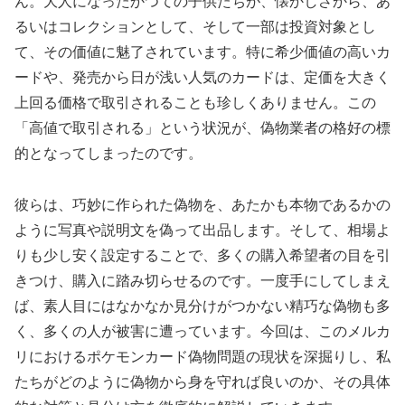
ん。大人になったかつての子供たちが、懐かしさから、あ
るいはコレクションとして、そして一部は投資対象とし
て、その価値に魅了されています。特に希少価値の高いカ
ードや、発売から日が浅い人気のカードは、定価を大きく
上回る価格で取引されることも珍しくありません。この
「高値で取引される」という状況が、偽物業者の格好の標
的となってしまったのです。
彼らは、巧妙に作られた偽物を、あたかも本物であるかの
ように写真や説明文を偽って出品します。そして、相場よ
りも少し安く設定することで、多くの購入希望者の目を引
きつけ、購入に踏み切らせるのです。一度手にしてしまえ
ば、素人目にはなかなか見分けがつかない精巧な偽物も多
く、多くの人が被害に遭っています。今回は、このメルカ
リにおけるポケモンカード偽物問題の現状を深掘りし、私
たちがどのように偽物から身を守れば良いのか、その具体