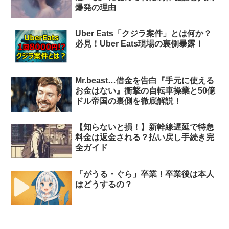
爆発の理由
Uber Eats「クジラ案件」とは何か？
必見！Uber Eats現場の裏側暴露！
Mr.beast…借金を告白『手元に使える
お金はない』衝撃の自転車操業と50億
ドル帝国の裏側を徹底解説！
【知らないと損！】新幹線遅延で特急
料金は返金される？払い戻し手続き完
全ガイド
「がうる・ぐら」卒業！卒業後は本人
はどうするの？