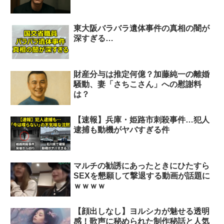
東大阪バラバラ遺体事件の真相の闇が
深すぎる…
財産分与は推定何億？加藤純一の離婚
騒動、妻「さちこさん」への慰謝料
は？
【速報】兵庫・姫路市刺殺事件…犯人
逮捕も動機がヤバすぎる件
マルチの勧誘にあったときにひたすら
SEXを懇願して撃退する動画が話題に
ｗｗｗｗ
【顔出しなし】ヨルシカが魅せる透明
感！歌声に秘められた制作秘話と人気