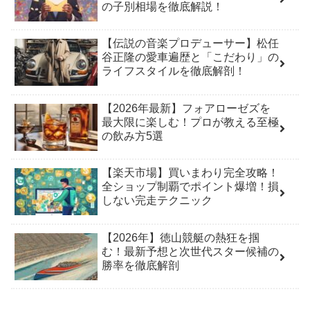
の子別相場を徹底解説！
【伝説の音楽プロデューサー】松任
谷正隆の愛車遍歴と「こだわり」の
ライフスタイルを徹底解剖！
【2026年最新】フォアローゼズを
最大限に楽しむ！プロが教える至極
の飲み方5選
【楽天市場】買いまわり完全攻略！
全ショップ制覇でポイント爆増！損
しない完走テクニック
【2026年】徳山競艇の熱狂を掴
む！最新予想と次世代スター候補の
勝率を徹底解剖