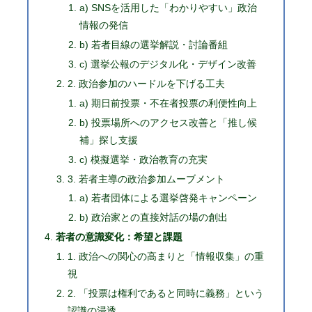
a) SNSを活用した「わかりやすい」政治
情報の発信
b) 若者目線の選挙解説・討論番組
c) 選挙公報のデジタル化・デザイン改善
2. 政治参加のハードルを下げる工夫
a) 期日前投票・不在者投票の利便性向上
b) 投票場所へのアクセス改善と「推し候
補」探し支援
c) 模擬選挙・政治教育の充実
3. 若者主導の政治参加ムーブメント
a) 若者団体による選挙啓発キャンペーン
b) 政治家との直接対話の場の創出
若者の意識変化：希望と課題
1. 政治への関心の高まりと「情報収集」の重
視
2. 「投票は権利であると同時に義務」という
認識の浸透