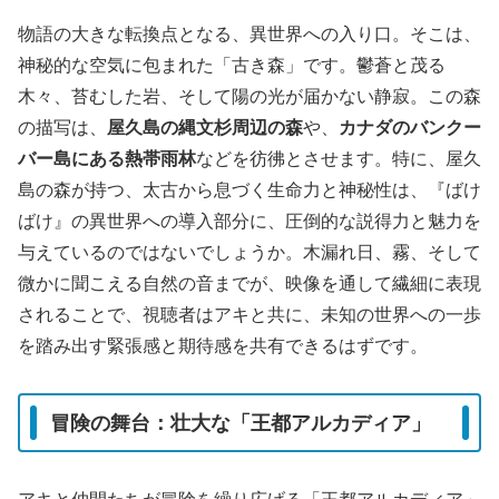
物語の大きな転換点となる、異世界への入り口。そこは、
神秘的な空気に包まれた「古き森」です。鬱蒼と茂る
木々、苔むした岩、そして陽の光が届かない静寂。この森
の描写は、
屋久島の縄文杉周辺の森
や、
カナダのバンクー
バー島にある熱帯雨林
などを彷彿とさせます。特に、屋久
島の森が持つ、太古から息づく生命力と神秘性は、『ばけ
ばけ』の異世界への導入部分に、圧倒的な説得力と魅力を
与えているのではないでしょうか。木漏れ日、霧、そして
微かに聞こえる自然の音までが、映像を通して繊細に表現
されることで、視聴者はアキと共に、未知の世界への一歩
を踏み出す緊張感と期待感を共有できるはずです。
冒険の舞台：壮大な「王都アルカディア」