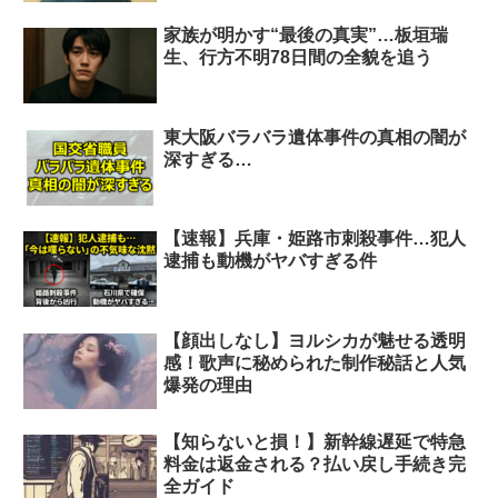
家族が明かす“最後の真実”…板垣瑞
生、行方不明78日間の全貌を追う
東大阪バラバラ遺体事件の真相の闇が
深すぎる…
【速報】兵庫・姫路市刺殺事件…犯人
逮捕も動機がヤバすぎる件
【顔出しなし】ヨルシカが魅せる透明
感！歌声に秘められた制作秘話と人気
爆発の理由
【知らないと損！】新幹線遅延で特急
料金は返金される？払い戻し手続き完
全ガイド