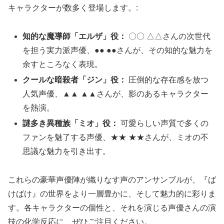
キャラクターが数多く登場します。:
知的な魔導師「エルザ」役：
〇〇 △△さんの次世代
を担う実力派声優、●● ●●さんが、その知的な魅力を
余すところなく表現。
クールな暗殺者「ジン」役：
圧倒的な存在感を放つ
人気声優、▲▲ ▲▲さんが、影のあるキャラクター
を熱演。
謎多き異種族「ミオ」役：
可愛らしい声質で多くの
ファンを魅了する声優、★★ ★★さんが、ミオの不
思議な魅力を引き出す。
これらの豪華声優陣が織りなす声のアンサンブルが、『ば
けばけ』の世界をより一層豊かに、そして魅力的に彩りま
す。各キャラクターの個性と、それを演じる声優さんの演
技の化学反応に、ぜひご注目ください。