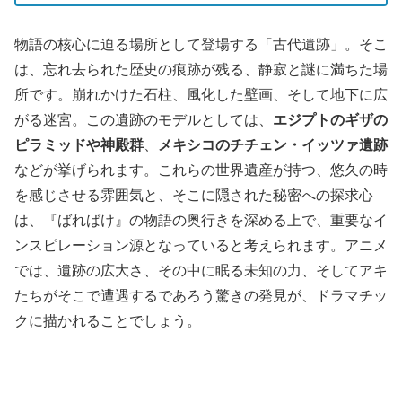
物語の核心に迫る場所として登場する「古代遺跡」。そこ
は、忘れ去られた歴史の痕跡が残る、静寂と謎に満ちた場
所です。崩れかけた石柱、風化した壁画、そして地下に広
がる迷宮。この遺跡のモデルとしては、
エジプトのギザの
ピラミッドや神殿群
、
メキシコのチチェン・イッツァ遺跡
などが挙げられます。これらの世界遺産が持つ、悠久の時
を感じさせる雰囲気と、そこに隠された秘密への探求心
は、『ばればけ』の物語の奥行きを深める上で、重要なイ
ンスピレーション源となっていると考えられます。アニメ
では、遺跡の広大さ、その中に眠る未知の力、そしてアキ
たちがそこで遭遇するであろう驚きの発見が、ドラマチッ
クに描かれることでしょう。