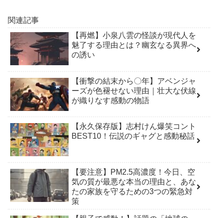
関連記事
【再燃】小泉八雲の怪談が現代人を
魅了する理由とは？幽玄なる異界へ
の誘い
【衝撃の結末から〇年】アベンジャ
ーズが色褪せない理由｜壮大な伏線
が織りなす感動の物語
【永久保存版】志村けん爆笑コント
BEST10！伝説のギャグと感動秘話
【要注意】PM2.5高濃度！今日、空
気の質が最悪な本当の理由と、あな
たの家族を守るための3つの緊急対
策