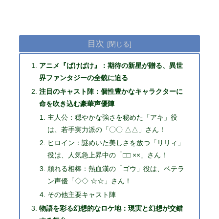
目次
アニメ『ばけばけ』：期待の新星が贈る、異世
界ファンタジーの全貌に迫る
注目のキャスト陣：個性豊かなキャラクターに
命を吹き込む豪華声優陣
主人公：穏やかな強さを秘めた「アキ」役
は、若手実力派の「〇〇 △△」さん！
ヒロイン：謎めいた美しさを放つ「リリィ」
役は、人気急上昇中の「□□ ××」さん！
頼れる相棒：熱血漢の「ゴウ」役は、ベテラ
ン声優「◇◇ ☆☆」さん！
その他主要キャスト陣
物語を彩る幻想的なロケ地：現実と幻想が交錯