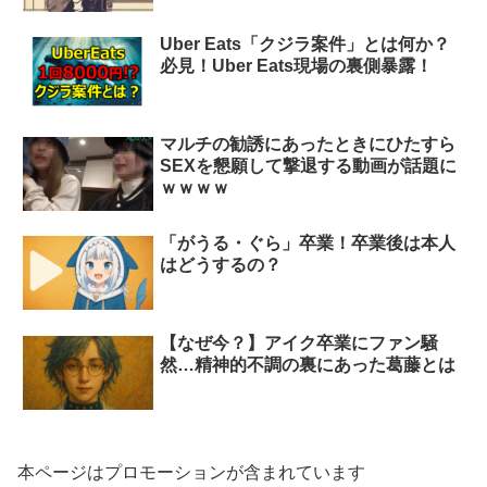
Uber Eats「クジラ案件」とは何か？
必見！Uber Eats現場の裏側暴露！
マルチの勧誘にあったときにひたすら
SEXを懇願して撃退する動画が話題に
ｗｗｗｗ
「がうる・ぐら」卒業！卒業後は本人
はどうするの？
【なぜ今？】アイク卒業にファン騒
然…精神的不調の裏にあった葛藤とは
本ページはプロモーションが含まれています