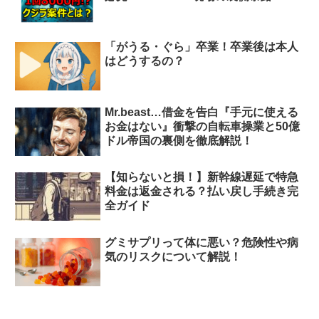
「がうる・ぐら」卒業！卒業後は本人
はどうするの？
Mr.beast…借金を告白『手元に使える
お金はない』衝撃の自転車操業と50億
ドル帝国の裏側を徹底解説！
【知らないと損！】新幹線遅延で特急
料金は返金される？払い戻し手続き完
全ガイド
グミサプリって体に悪い？危険性や病
気のリスクについて解説！