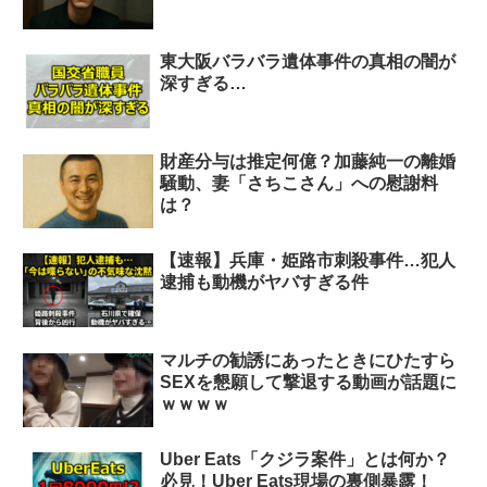
東大阪バラバラ遺体事件の真相の闇が
深すぎる…
財産分与は推定何億？加藤純一の離婚
騒動、妻「さちこさん」への慰謝料
は？
【速報】兵庫・姫路市刺殺事件…犯人
逮捕も動機がヤバすぎる件
マルチの勧誘にあったときにひたすら
SEXを懇願して撃退する動画が話題に
ｗｗｗｗ
Uber Eats「クジラ案件」とは何か？
必見！Uber Eats現場の裏側暴露！