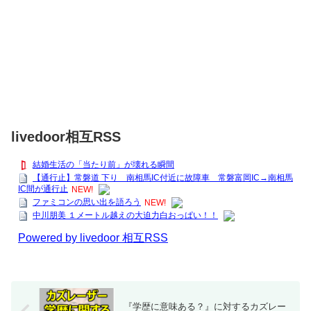
livedoor相互RSS
結婚生活の「当たり前」が壊れる瞬間
【通行止】常磐道 下り 南相馬IC付近に故障車 常磐富岡IC→南相馬
IC間が通行止
NEW!
ファミコンの思い出を語ろう
NEW!
中川朋美 １メートル越えの大迫力白おっぱい！！
Powered by livedoor 相互RSS
『学歴に意味ある？』に対するカズレー