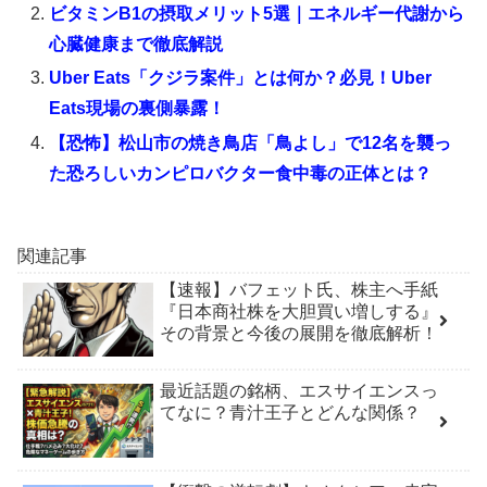
ビタミンB1の摂取メリット5選｜エネルギー代謝から
心臓健康まで徹底解説
Uber Eats「クジラ案件」とは何か？必見！Uber
Eats現場の裏側暴露！
【恐怖】松山市の焼き鳥店「鳥よし」で12名を襲っ
た恐ろしいカンピロバクター食中毒の正体とは？
関連記事
【速報】バフェット氏、株主へ手紙
『日本商社株を大胆買い増しする』
その背景と今後の展開を徹底解析！
最近話題の銘柄、エスサイエンスっ
てなに？青汁王子とどんな関係？