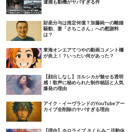
逮捕も動機がヤバすぎる件
財産分与は推定何億？加藤純一の離婚
騒動、妻「さちこさん」への慰謝料
は？
東海オンエアてつやの動画コメント欄
が炎上！？いったい何があった？
【顔出しなし】ヨルシカが魅せる透明
感！歌声に秘められた制作秘話と人気
爆発の理由
アイク・イーヴランドのYouTubeアー
カイブ全削除のヤバすぎる理由
【理由】ホロライブ さくらみこ活動休