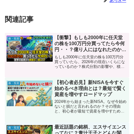
あっきー
関連記事
【衝撃】もしも2000年に任天堂
株・投資
の株を100万円分買ってたら今何
円・・？億り人にはなれたのか徹
底検証
もしも2000年に任天堂の株を100万円分
買っていたら、2026年の現在いくらにな
っているのか？株式分割の影響や、積み
重なった配当金を含めたトータルリター
ンを徹底シミュレーション。ゲームキュ
ーブ時代からSwitchの快進撃、そして次
【初心者必見】新NISAを今すぐ
株・投資
世代機への期待まで、激動の任天堂株の
始めるべき理由とは？最短で賢く
歴史を振り返りながら、驚愕の資産増加
資産を増やすロードマップ
額を公開します。投資家必見の「たられ
ば」検証記事です。
2024年から始まった新NISA。なぜ今始め
ないと損だと言われるのか？その理由
と、初心者が最短で資産を増やすための
具体的な3ステップを徹底解説。複利効
果、インフレ対策、時間分散の重要性と
は？
最近話題の銘柄、エスサイエンス
株・投資
ってなに？青汁王子とどんな関