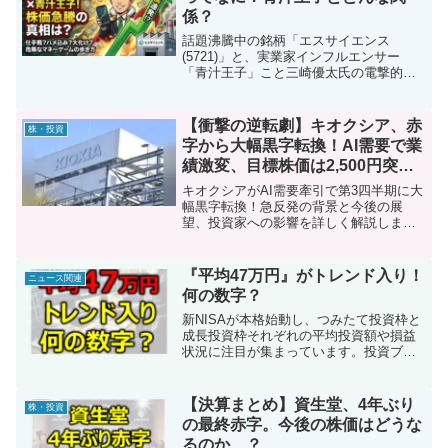
係？
話題沸騰中の銘柄「エスサイエンス
(5721)」と、実業家インフルエンサー
「青汁王子」こと三崎優太氏の電撃的な
関係について徹底解説するブログ記事で
す。なぜ彼が万年低位株と言われてきた
この銘柄に目を付けたのか？大量保有報
【衝撃の逆転劇】キオクシア、赤
株・投資
告書提出の裏にある真の狙いとは？そし
字から大幅黒字転換！AI需要で業
て株価は今後どう動くのか？市場の噂や
績激変、目標株価は2,500円突破
過去の類似事例を交えつつ、投資家が知
か！？
っておくべきリスクとリターンを3つのパ
キオクシアがAI需要牽引で第3四半期に大
ートで深掘りします。決して煽りではな
幅黒字転換！急反発の背景と今後の展
く、冷静な分析に基づいた今後の動向予
望、投資家への影響を詳しく解説しま
測も掲載。
す。
『平均47万円』がトレンド入り！
ニュース関連
何の数字？
新NISAが本格始動し、つみたて投資枠と
成長投資枠それぞれの平均投資額や損益
状況に注目が集まっています。投資ブー
ムの背景からリスク管理まで、初心者に
知ってほしいポイントをわかりやすく解
説！
【決算まとめ】資生堂、4年ぶり
株・投資
の最終赤字。今後の株価はどうな
るのか…？