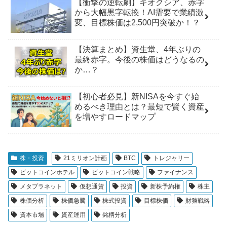
【衝撃の逆転劇】キオクシア、赤字
から大幅黒字転換！AI需要で業績激
変、目標株価は2,500円突破か！？
【決算まとめ】資生堂、4年ぶりの
最終赤字。今後の株価はどうなるの
か…？
【初心者必見】新NISAを今すぐ始
めるべき理由とは？最短で賢く資産
を増やすロードマップ
株・投資
21ミリオン計画
BTC
トレジャリー
ビットコインホテル
ビットコイン戦略
ファイナンス
メタプラネット
仮想通貨
投資
新株予約権
株主
株価分析
株価急騰
株式投資
目標株価
財務戦略
資本市場
資産運用
銘柄分析