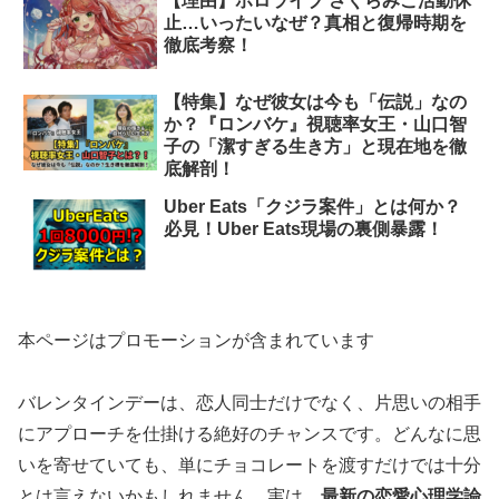
【理由】ホロライブ さくらみこ活動休
止…いったいなぜ？真相と復帰時期を
徹底考察！
【特集】なぜ彼女は今も「伝説」なの
か？『ロンバケ』視聴率女王・山口智
子の「潔すぎる生き方」と現在地を徹
底解剖！
Uber Eats「クジラ案件」とは何か？
必見！Uber Eats現場の裏側暴露！
本ページはプロモーションが含まれています
バレンタインデーは、恋人同士だけでなく、片思いの相手
にアプローチを仕掛ける絶好のチャンスです。どんなに思
いを寄せていても、単にチョコレートを渡すだけでは十分
とは言えないかもしれません。実は、
最新の恋愛心理学論