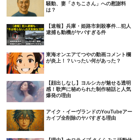
騒動、妻「さちこさん」への慰謝料
は？
【速報】兵庫・姫路市刺殺事件…犯人
逮捕も動機がヤバすぎる件
東海オンエアてつやの動画コメント欄
が炎上！？いったい何があった？
【顔出しなし】ヨルシカが魅せる透明
感！歌声に秘められた制作秘話と人気
爆発の理由
アイク・イーヴランドのYouTubeアー
カイブ全削除のヤバすぎる理由