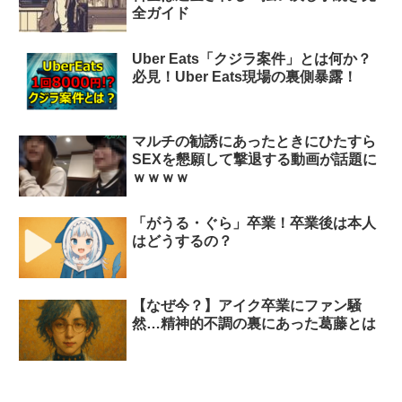
全ガイド
Uber Eats「クジラ案件」とは何か？
必見！Uber Eats現場の裏側暴露！
マルチの勧誘にあったときにひたすら
SEXを懇願して撃退する動画が話題に
ｗｗｗｗ
「がうる・ぐら」卒業！卒業後は本人
はどうするの？
【なぜ今？】アイク卒業にファン騒
然…精神的不調の裏にあった葛藤とは