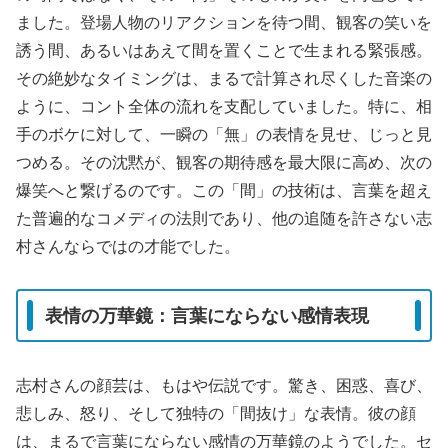
ました。登場人物のリアクションを待つ間、観客の笑いを
誘う間、あるいはあえて間を置くことで生まれる緊張感。
その絶妙なタイミングは、まるで計算され尽くした音楽の
ように、コント全体の流れを支配していました。特に、相
手のボケに対して、一瞬の「無」の表情を見せ、じっと見
つめる。その沈黙が、観客の期待感を最大限に高め、次の
爆笑へと繋げるのです。この「間」の技術は、言葉を超え
た普遍的なコメディの法則であり、他の追随を許さない志
村さんならではの才能でした。
表情の万華鏡：言葉にならない感情表現
志村さんの顔芸は、もはや伝説です。驚き、困惑、喜び、
悲しみ、怒り、そして独特の「間抜け」な表情。彼の顔
は、まるで言葉にならない感情の万華鏡のようでした。セ