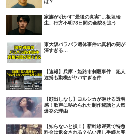
は？
家族が明かす“最後の真実”…板垣瑞
生、行方不明78日間の全貌を追う
東大阪バラバラ遺体事件の真相の闇が
深すぎる…
【速報】兵庫・姫路市刺殺事件…犯人
逮捕も動機がヤバすぎる件
【顔出しなし】ヨルシカが魅せる透明
感！歌声に秘められた制作秘話と人気
爆発の理由
【知らないと損！】新幹線遅延で特急
料金は返金される？払い戻し手続き完