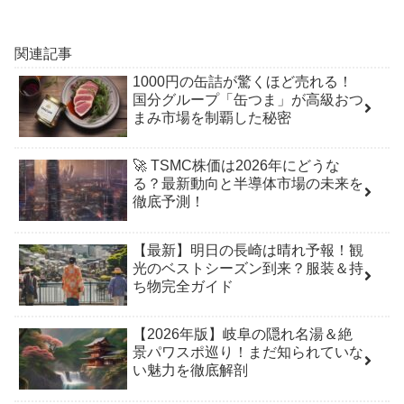
関連記事
1000円の缶詰が驚くほど売れる！
国分グループ「缶つま」が高級おつ
まみ市場を制覇した秘密
🚀 TSMC株価は2026年にどうな
る？最新動向と半導体市場の未来を
徹底予測！
【最新】明日の長崎は晴れ予報！観
光のベストシーズン到来？服装＆持
ち物完全ガイド
【2026年版】岐阜の隠れ名湯＆絶
景パワスポ巡り！まだ知られていな
い魅力を徹底解剖