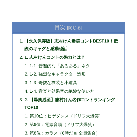
目次
【永久保存版】志村けん爆笑コントBEST10！伝
説のギャグと感動秘話
1. 志村けんコントの魅力とは？
1-1. 普遍的な「あるある」ネタ
1-2. 強烈なキャラクター造形
1-3. 奇抜な衣装と小道具
1-4. 音楽と効果音の絶妙な使い方
2. 【爆笑必至】志村けん名作コントランキング
TOP10
第10位：ヒゲダンス（ドリフ大爆笑）
第9位：電線音頭（ドリフ大爆笑）
第8位：カラス（8時だョ!全員集合）