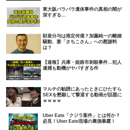
東大阪バラバラ遺体事件の真相の闇が
深すぎる…
財産分与は推定何億？加藤純一の離婚
騒動、妻「さちこさん」への慰謝料
は？
【速報】兵庫・姫路市刺殺事件…犯人
逮捕も動機がヤバすぎる件
マルチの勧誘にあったときにひたすら
SEXを懇願して撃退する動画が話題に
ｗｗｗｗ
Uber Eats「クジラ案件」とは何か？
必見！Uber Eats現場の裏側暴露！