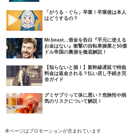
「がうる・ぐら」卒業！卒業後は本人
はどうするの？
Mr.beast…借金を告白『手元に使える
お金はない』衝撃の自転車操業と50億
ドル帝国の裏側を徹底解説！
【知らないと損！】新幹線遅延で特急
料金は返金される？払い戻し手続き完
全ガイド
グミサプリって体に悪い？危険性や病
気のリスクについて解説！
本ページはプロモーションが含まれています