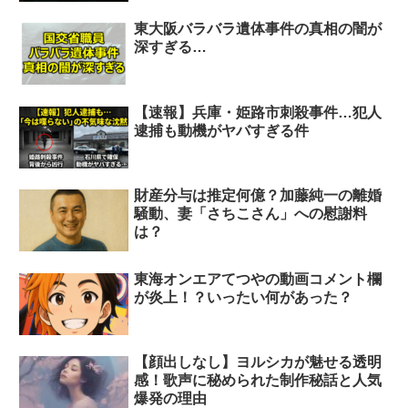
東大阪バラバラ遺体事件の真相の闇が
深すぎる…
【速報】兵庫・姫路市刺殺事件…犯人
逮捕も動機がヤバすぎる件
財産分与は推定何億？加藤純一の離婚
騒動、妻「さちこさん」への慰謝料
は？
東海オンエアてつやの動画コメント欄
が炎上！？いったい何があった？
【顔出しなし】ヨルシカが魅せる透明
感！歌声に秘められた制作秘話と人気
爆発の理由