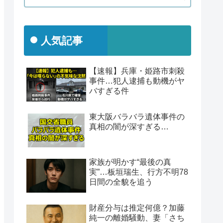
人気記事
【速報】兵庫・姫路市刺殺
事件…犯人逮捕も動機がヤ
バすぎる件
東大阪バラバラ遺体事件の
真相の闇が深すぎる…
家族が明かす“最後の真
実”…板垣瑞生、行方不明78
日間の全貌を追う
財産分与は推定何億？加藤
純一の離婚騒動、妻「さち