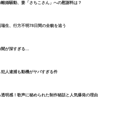
の離婚騒動、妻「さちこさん」への慰謝料は？
垣瑞生、行方不明78日間の全貌を追う
の闇が深すぎる…
…犯人逮捕も動機がヤバすぎる件
る透明感！歌声に秘められた制作秘話と人気爆発の理由