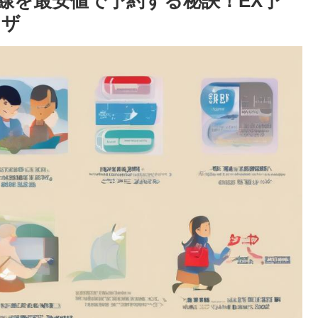
線を最安値で予約する秘訣！EX予
ワザ