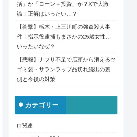
括」か「ローン＋投資」か？Xで大激
論！正解はいったい…？
【衝撃】栃木・上三川町の強盗殺人事
件！指示役逮捕もまさかの25歳女性…
いったいなぜ？
【悲報】ナフサ不足で店頭から消える!?
ゴミ袋・サランラップ品切れ続出の裏
側と今後の対策
カテゴリー
IT関連