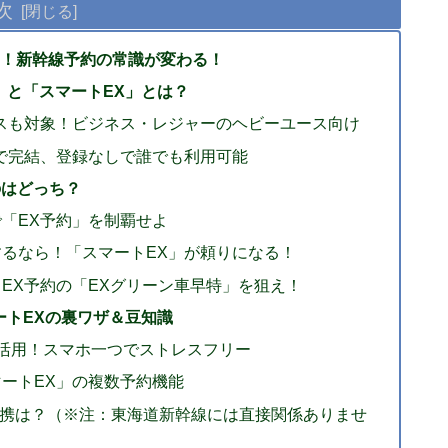
次
！新幹線予約の常識が変わる！
約」と「スマートEX」とは？
クラスも対象！ビジネス・レジャーのヘビーユース向け
マホで完結、登録なしで誰でも利用可能
のはどっち？
で「EX予約」を制覇せよ
視するなら！「スマートEX」が頼りになる！
い！EX予約の「EXグリーン車早特」を狙え！
ートEXの裏ワザ＆豆知識
限に活用！スマホ一つでストレスフリー
マートEX」の複数予約機能
との連携は？（※注：東海道新幹線には直接関係ありませ