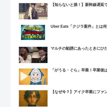
【知らないと損！】新幹線遅延
Uber Eats「クジラ案件」とは
マルチの勧誘にあったときにひた
「がうる・ぐら」卒業！卒業後
【なぜ今？】アイク卒業にファ