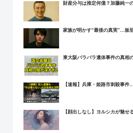
財産分与は推定何億？加藤純一
家族が明かす“最後の真実”…板
東大阪バラバラ遺体事件の真相
【速報】兵庫・姫路市刺殺事件
【顔出しなし】ヨルシカが魅せ