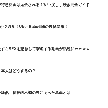
で特急料金は返金される？払い戻し手続き完全ガイド
何か？必見！Uber Eats現場の裏側暴露！
すらSEXを懇願して撃退する動画が話題にｗｗｗｗ
は本人はどうするの？
ン騒然…精神的不調の裏にあった葛藤とは