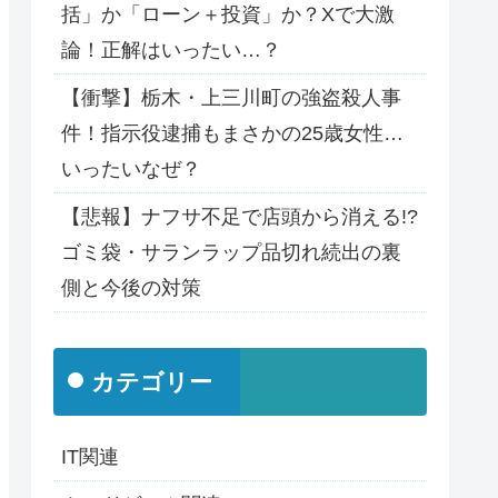
括」か「ローン＋投資」か？Xで大激
論！正解はいったい…？
【衝撃】栃木・上三川町の強盗殺人事
件！指示役逮捕もまさかの25歳女性…
いったいなぜ？
【悲報】ナフサ不足で店頭から消える!?
ゴミ袋・サランラップ品切れ続出の裏
側と今後の対策
カテゴリー
IT関連