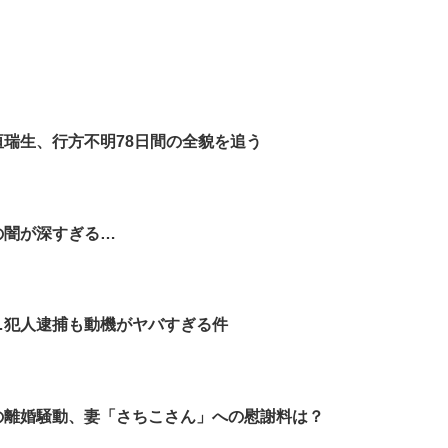
垣瑞生、行方不明78日間の全貌を追う
の闇が深すぎる…
…犯人逮捕も動機がヤバすぎる件
の離婚騒動、妻「さちこさん」への慰謝料は？