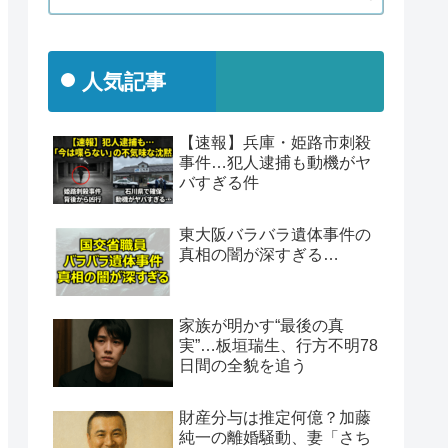
人気記事
【速報】兵庫・姫路市刺殺
事件…犯人逮捕も動機がヤ
バすぎる件
東大阪バラバラ遺体事件の
真相の闇が深すぎる…
家族が明かす“最後の真
実”…板垣瑞生、行方不明78
日間の全貌を追う
財産分与は推定何億？加藤
純一の離婚騒動、妻「さち