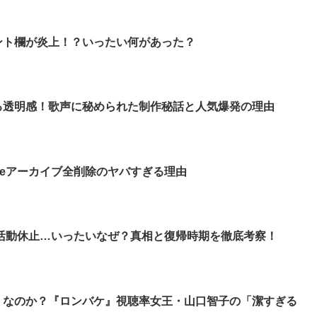
ント欄が炎上！？いったい何があった？
る透明感！歌声に秘められた制作秘話と人気爆発の理由
beアーカイブ全削除のヤバすぎる理由
活動休止…いったいなぜ？真相と復帰時期を徹底考察！
」なのか？『ロンバケ』視聴率女王・山口智子の「潔すぎる