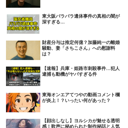
東大阪バラバラ遺体事件の真相の闇が
深すぎる…
財産分与は推定何億？加藤純一の離婚
騒動、妻「さちこさん」への慰謝料
は？
【速報】兵庫・姫路市刺殺事件…犯人
逮捕も動機がヤバすぎる件
東海オンエアてつやの動画コメント欄
が炎上！？いったい何があった？
【顔出しなし】ヨルシカが魅せる透明
感！歌声に秘められた制作秘話と人気