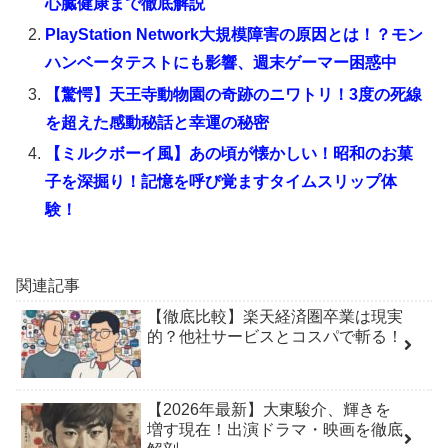
心臓健康まで徹底解説
PlayStation Network大規模障害の原因とは！？モン
ハンベータテストにも影響、週末ゲーマー困惑中
【驚愕】天王寺動物園の奇跡のニワトリ！3度の死線
を超えた感動秘話と幸運の秘密
【ミルクボーイ風】あの頃が懐かしい！昭和のお菓
子を深掘り！記憶を呼び覚ますタイムスリップ体
験！
関連記事
【徹底比較】楽天経済圏卒業は現実
的？他社サービスとコスパで斬る！
【2026年最新】大東駿介、輝きを
増す現在！出演ドラマ・映画を徹底