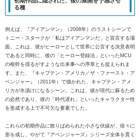
初期作品に隠された、後の展開を予感させ
る種
例えば、『アイアンマン』（2008年）のラストシーンで
トニー・スタークが「私はアイアンマンだ」と宣言する場
面。これは、彼がヒーローとして世界に公言する決意表明
であると同時に、後の「ヒーロー登録法」といったMCU
の根幹を揺るがすような出来事への序章とも捉えられま
す。また、『キャプテン・アメリカ／ザ・ファースト・ア
ベンジャー』（2011年）で描かれた、キャプテン・アメ
リカが氷漬けになるシーン。これは、彼が現代に蘇るため
の必然であり、彼の「時代遅れ」といったキャラクター性
を形成する上で不可欠な要素でした。
これらの初期作品に散りばめられた小さな伏線が、徐々に
形を成し、やがて『アベンジャーズ』シリーズ全体を貫く