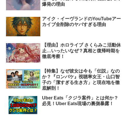
爆発の理由
アイク・イーヴランドのYouTubeアー
カイブ全削除のヤバすぎる理由
【理由】ホロライブ さくらみこ活動休
止…いったいなぜ？真相と復帰時期を
徹底考察！
【特集】なぜ彼女は今も「伝説」なの
か？『ロンバケ』視聴率女王・山口智
子の「潔すぎる生き方」と現在地を徹
底解剖！
Uber Eats「クジラ案件」とは何か？
必見！Uber Eats現場の裏側暴露！