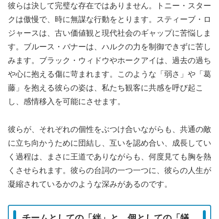
彼らは決して完璧な存在ではありません。トニー・スター
クは傲慢で、時に無謀な行動をとります。スティーブ・ロ
ジャースは、古い価値観と現代社会のギャップに苦悩しま
す。ブルース・バナーは、ハルクの力を制御できずに苦し
みます。ブラック・ウィドウやホークアイは、過去の過ち
や心に抱える傷に苛まれます。このような「弱さ」や「葛
藤」を抱える彼らの姿は、私たち観客に共感を呼び起こ
し、感情移入を可能にさせます。
彼らが、それぞれの個性をぶつけ合いながらも、共通の敵
に立ち向かうために団結し、互いを認め合い、成長してい
く過程は、まさに王道でありながらも、何度見ても胸を熱
くさせられます。彼らの台詞の一つ一つに、彼らの人生が
凝縮されているかのような深みがあるのです。
チームとしての「絆」と、個としての「犠