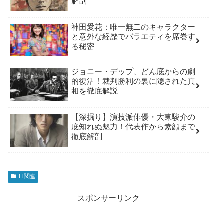
解剖
神田愛花：唯一無二のキャラクター
と意外な経歴でバラエティを席巻す
る秘密
ジョニー・デップ、どん底からの劇
的復活！裁判勝利の裏に隠された真
相を徹底解説
【深掘り】演技派俳優・大東駿介の
底知れぬ魅力！代表作から素顔まで
徹底解剖
IT関連
スポンサーリンク