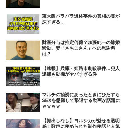
東大阪バラバラ遺体事件の真相の闇が
深すぎる…
財産分与は推定何億？加藤純一の離婚
騒動、妻「さちこさん」への慰謝料
は？
【速報】兵庫・姫路市刺殺事件…犯人
逮捕も動機がヤバすぎる件
マルチの勧誘にあったときにひたすら
SEXを懇願して撃退する動画が話題に
ｗｗｗｗ
【顔出しなし】ヨルシカが魅せる透明
感！歌声に秘められた制作秘話と人気