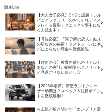
関連記事
【大人女子必見】SNSで話題！シル
バニアファミリーのおしゃれディス
プレイ＆撮影テクニックで夢中にな
る人続出中！
【号泣必至】『50分間の恋人』結末
の切なさの秘密！ラストシーンに涙
が止まらない理由を徹底解説
【維新の会】教育無償化のリアル！
あなたの家計が劇的変化？メリット
と見過ごせない落とし穴
【2026年最新】新型ランドクルー
ザー納期は？スペック＆注目ポイン
トを徹底解剖！
村上龍が解き明かす「カンブリア宮