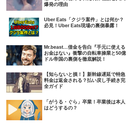
爆発の理由
Uber Eats「クジラ案件」とは何か？
必見！Uber Eats現場の裏側暴露！
Mr.beast…借金を告白『手元に使える
お金はない』衝撃の自転車操業と50億
ドル帝国の裏側を徹底解説！
【知らないと損！】新幹線遅延で特急
料金は返金される？払い戻し手続き完
全ガイド
「がうる・ぐら」卒業！卒業後は本人
はどうするの？