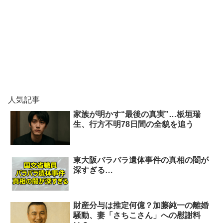
人気記事
家族が明かす“最後の真実”…板垣瑞
生、行方不明78日間の全貌を追う
東大阪バラバラ遺体事件の真相の闇が
深すぎる…
財産分与は推定何億？加藤純一の離婚
騒動、妻「さちこさん」への慰謝料