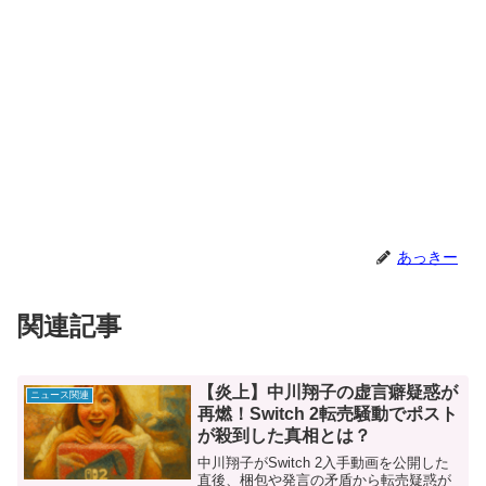
あっきー
関連記事
【炎上】中川翔子の虚言癖疑惑が
ニュース関連
再燃！Switch 2転売騒動でポスト
が殺到した真相とは？
中川翔子がSwitch 2入手動画を公開した
直後、梱包や発言の矛盾から転売疑惑が