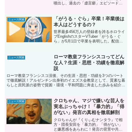
噴出し、過去の「虚言癖」エピソードま
で再燃。さらに編集者・箕輪厚介が“譲
渡”を名乗り出たものの即座に虚偽と謝罪
し、騒動は混迷を極めた。本稿では動画
「がうる・ぐら」卒業！卒業後は
ニュース関連
の疑問点、箕輪告白の経緯、事務所の釈
本人はどうするの？
明、ネット世論の二極化を時系列で整
理。名誉を損なわぬよう公表事実に基づ
世界最多456万人の登録者を誇るホロライ
き、炎上の背景と今後の行方を多角的に
ブEnglishのスターVTuber「がうる・ぐ
検証する。
ら」が5月1日で卒業を表明した。配信頻
度の激減、東京観光大使の突然の名前消
失、前世アカウントの謎の動き──数々の
伏線を経て明かされた「会社との方向性
ローマ教皇フランシスコってどん
ニュース関連
の違い」。本記事では①卒業発表までの
な人？生涯・思想・功績を徹底解
時系列②ファンと業界のリアルな反応③
説
卒業後に予想される個人活動・新プロジ
ェクトの行方を3000字で徹底考察。サメ
ローマ教皇フランシスコ没後、その生涯・思想・功績を3つのパート
ちゃんの未来とホロライブへの影響を読
で徹底解説！アルゼンチン出身初のイエズス会教皇として、質素な暮
み解く必読ガイドだ。
らしと庶民派の姿勢で貧困・環境・平和問題に奔走した歩みを紹介。
広島・長崎訪問での核廃絶訴えや教会改革の裏側から、次代のカトリ
ック教会の展望まで読みやすいブログ構成でお届けする。
クロちゃん、マジで嫌いな芸人を
ニュース関連
実名ぶっちゃけ！「暴力的」「得
がない」発言の真相を徹底解剖
クロちゃんが『くりぃむナンタラ』で相
方・団長安田を「暴力的」「得がない」
と嫌悪感をあらわに！発言の背景や共演