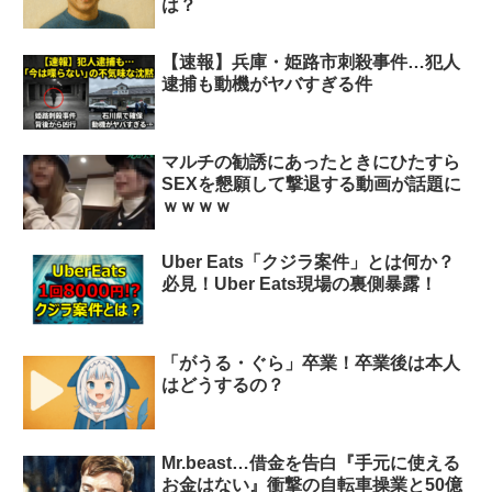
は？
【速報】兵庫・姫路市刺殺事件…犯人
逮捕も動機がヤバすぎる件
マルチの勧誘にあったときにひたすら
SEXを懇願して撃退する動画が話題に
ｗｗｗｗ
Uber Eats「クジラ案件」とは何か？
必見！Uber Eats現場の裏側暴露！
「がうる・ぐら」卒業！卒業後は本人
はどうするの？
Mr.beast…借金を告白『手元に使える
お金はない』衝撃の自転車操業と50億