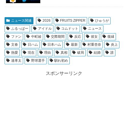
ニュース関連
2026
FRUITS ZIPPER
ひゅうが
ふるっぱー
アイドル
コムドット
ニュース
ファン
中町綾
交際期間
反応
彼女
復縁
文春
日ハム
日本ハム
最新
村重杏奈
炎上
熱愛
現在
理由
真相
破局
結婚
誰
達孝太
野球選手
馴れ初め
スポンサーリンク