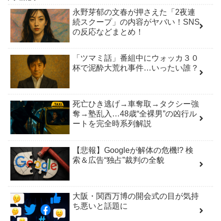
永野芽郁の文春が押さえた「2夜連
続スクープ」の内容がヤバい！SNS
の反応などまとめ！
「ツマミ話」番組中にウォッカ３０
杯で泥酔大荒れ事件…いったい誰？
死亡ひき逃げ→車奪取→タクシー強
奪→塾乱入…48歳“全裸男”の凶行ル
ートを完全時系列解説
【悲報】Googleが解体の危機!? 検
索＆広告“独占”裁判の全貌
大阪・関西万博の開会式の目が気持
ち悪いと話題に