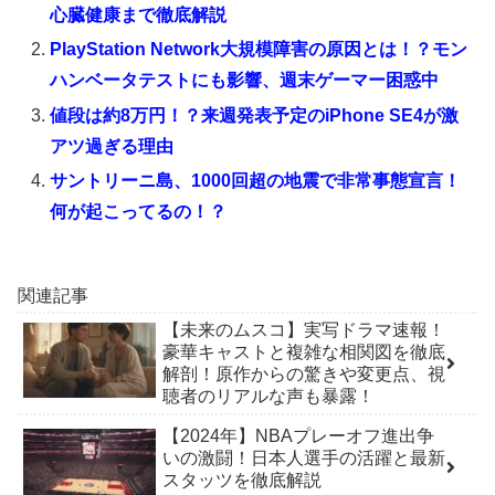
心臓健康まで徹底解説
PlayStation Network大規模障害の原因とは！？モン
ハンベータテストにも影響、週末ゲーマー困惑中
値段は約8万円！？来週発表予定のiPhone SE4が激
アツ過ぎる理由
サントリーニ島、1000回超の地震で非常事態宣言！
何が起こってるの！？
関連記事
【未来のムスコ】実写ドラマ速報！
豪華キャストと複雑な相関図を徹底
解剖！原作からの驚きや変更点、視
聴者のリアルな声も暴露！
【2024年】NBAプレーオフ進出争
いの激闘！日本人選手の活躍と最新
スタッツを徹底解説