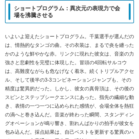
ショートプログラム：異次元の表現力で会
場を沸騰させる
いよいよ迎えたショートプログラム。千葉選手が選んだの
は、情熱的なタンゴの曲。その衣装は、まるで炎を纏った
かのような鮮やかな赤。リンクに現れた彼女は、音楽の力
強さと悲劇性を完璧に体現した。冒頭の4回転サルコウ
は、高難度ながらも危なげなく着氷。続くトリプルアクセ
ル、そして後半の3-3コンビネーションジャンプも、その
精度は驚異的だった。しかし、彼女の真骨頂は、その後の
スピンとステップシークエンスにあった。指先の繊細な動
き、表情の一つ一つに込められた感情が、会場全体を熱狂
の渦へと巻き込んだ。音楽が終わった瞬間、スタンディン
グオベーションが鳴り響き、割れんばかりの拍手が彼女を
包み込んだ。採点結果は、自己ベストを更新する驚異のハ