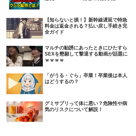
【知らないと損！】新幹線遅延で特急
料金は返金される？払い戻し手続き完
全ガイド
マルチの勧誘にあったときにひたすら
SEXを懇願して撃退する動画が話題に
ｗｗｗｗ
「がうる・ぐら」卒業！卒業後は本人
はどうするの？
グミサプリって体に悪い？危険性や病
気のリスクについて解説！