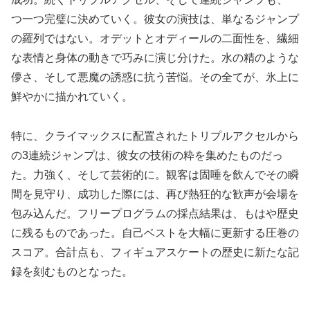
つ一つ完璧に決めていく。彼女の演技は、単なるジャンプ
の羅列ではない。オデットとオディールの二面性を、繊細
な表情と身体の動きで巧みに演じ分けた。水の精のような
儚さ、そして悪魔の誘惑に抗う苦悩。その全てが、氷上に
鮮やかに描かれていく。
特に、クライマックスに配置されたトリプルアクセルから
の3連続ジャンプは、彼女の技術の粋を集めたものだっ
た。力強く、そして芸術的に。観客は固唾を飲んでその瞬
間を見守り、成功した際には、再び熱狂的な歓声が会場を
包み込んだ。フリープログラムの採点結果は、もはや歴史
に残るものであった。自己ベストを大幅に更新する圧巻の
スコア。合計点も、フィギュアスケートの歴史に新たな記
録を刻むものとなった。