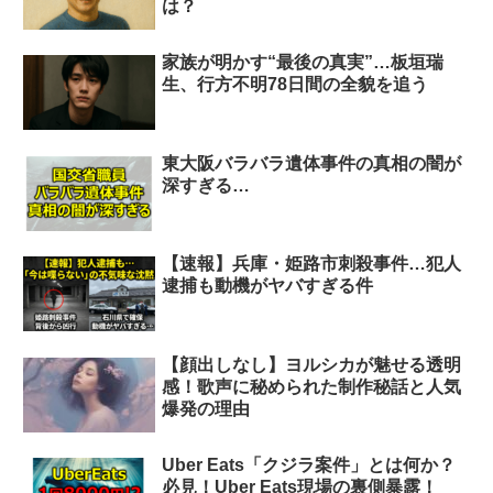
は？
家族が明かす“最後の真実”…板垣瑞
生、行方不明78日間の全貌を追う
東大阪バラバラ遺体事件の真相の闇が
深すぎる…
【速報】兵庫・姫路市刺殺事件…犯人
逮捕も動機がヤバすぎる件
【顔出しなし】ヨルシカが魅せる透明
感！歌声に秘められた制作秘話と人気
爆発の理由
Uber Eats「クジラ案件」とは何か？
必見！Uber Eats現場の裏側暴露！