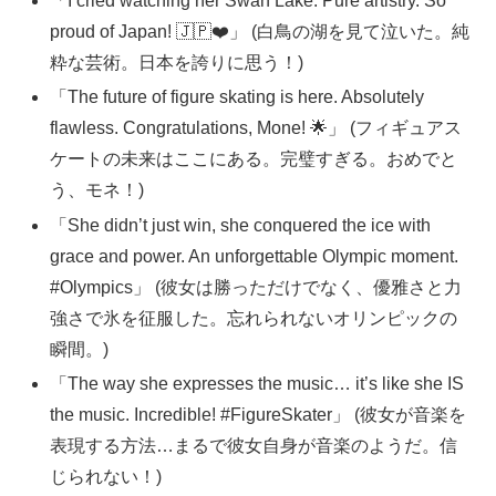
「I cried watching her Swan Lake. Pure artistry. So
proud of Japan! 🇯🇵❤️」 (白鳥の湖を見て泣いた。純
粋な芸術。日本を誇りに思う！)
「The future of figure skating is here. Absolutely
flawless. Congratulations, Mone! 🌟」 (フィギュアス
ケートの未来はここにある。完璧すぎる。おめでと
う、モネ！)
「She didn’t just win, she conquered the ice with
grace and power. An unforgettable Olympic moment.
#Olympics」 (彼女は勝っただけでなく、優雅さと力
強さで氷を征服した。忘れられないオリンピックの
瞬間。)
「The way she expresses the music… it’s like she IS
the music. Incredible! #FigureSkater」 (彼女が音楽を
表現する方法…まるで彼女自身が音楽のようだ。信
じられない！)