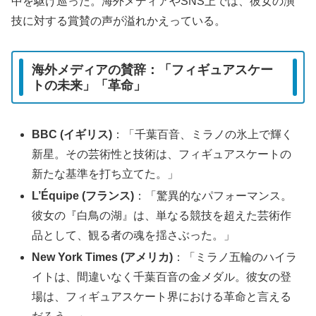
中を駆け巡った。海外メディアやSNS上では、彼女の演
技に対する賞賛の声が溢れかえっている。
海外メディアの賛辞：「フィギュアスケー
トの未来」「革命」
BBC (イギリス)
：「千葉百音、ミラノの氷上で輝く
新星。その芸術性と技術は、フィギュアスケートの
新たな基準を打ち立てた。」
L’Équipe (フランス)
：「驚異的なパフォーマンス。
彼女の『白鳥の湖』は、単なる競技を超えた芸術作
品として、観る者の魂を揺さぶった。」
New York Times (アメリカ)
：「ミラノ五輪のハイラ
イトは、間違いなく千葉百音の金メダル。彼女の登
場は、フィギュアスケート界における革命と言える