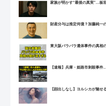
家族が明かす“最後の真実”…板
財産分与は推定何億？加藤純一
東大阪バラバラ遺体事件の真相
【速報】兵庫・姫路市刺殺事件
【顔出しなし】ヨルシカが魅せ