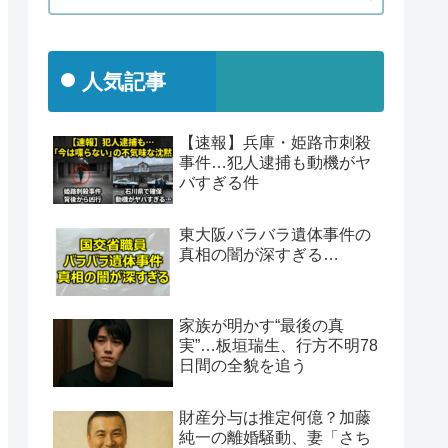
人気記事
【速報】兵庫・姫路市刺殺
事件…犯人逮捕も動機がヤ
バすぎる件
東大阪バラバラ遺体事件の
真相の闇が深すぎる…
家族が明かす“最後の真
実”…板垣瑞生、行方不明78
日間の全貌を追う
財産分与は推定何億？加藤
純一の離婚騒動、妻「さち