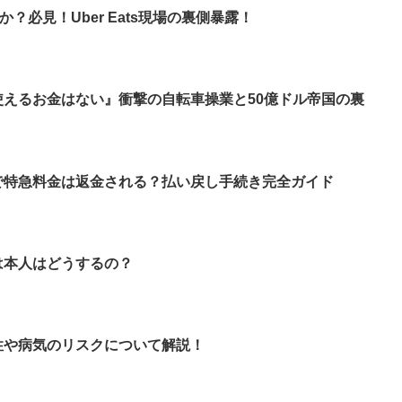
何か？必見！Uber Eats現場の裏側暴露！
元に使えるお金はない』衝撃の自転車操業と50億ドル帝国の裏
で特急料金は返金される？払い戻し手続き完全ガイド
は本人はどうするの？
性や病気のリスクについて解説！