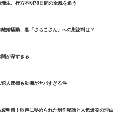
垣瑞生、行方不明78日間の全貌を追う
の離婚騒動、妻「さちこさん」への慰謝料は？
の闇が深すぎる…
…犯人逮捕も動機がヤバすぎる件
る透明感！歌声に秘められた制作秘話と人気爆発の理由