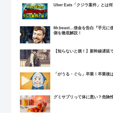
Uber Eats「クジラ案件」とは
Mr.beast…借金を告白『手
側を徹底解説！
【知らないと損！】新幹線遅延
「がうる・ぐら」卒業！卒業後
グミサプリって体に悪い？危険