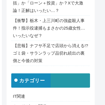
括」か「ローン＋投資」か？Xで大激
論！正解はいったい…？
【衝撃】栃木・上三川町の強盗殺人事
件！指示役逮捕もまさかの25歳女性…
いったいなぜ？
【悲報】ナフサ不足で店頭から消える!?
ゴミ袋・サランラップ品切れ続出の裏
側と今後の対策
カテゴリー
IT関連