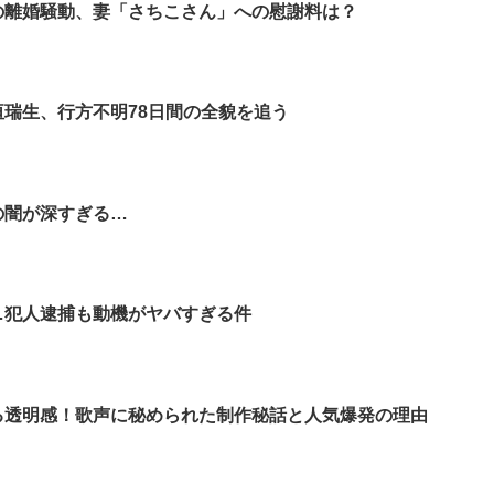
の離婚騒動、妻「さちこさん」への慰謝料は？
垣瑞生、行方不明78日間の全貌を追う
の闇が深すぎる…
…犯人逮捕も動機がヤバすぎる件
る透明感！歌声に秘められた制作秘話と人気爆発の理由