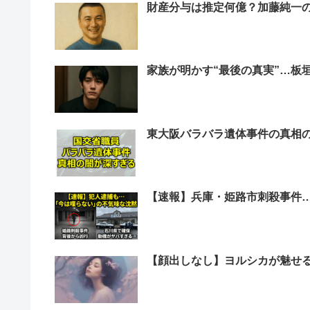
財産分与は推定何億？加藤純一
家族が明かす“最後の真実”…板
東大阪バラバラ遺体事件の真相
【速報】兵庫・姫路市刺殺事件
【顔出しなし】ヨルシカが魅せ