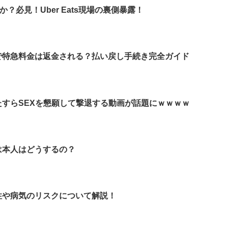
何か？必見！Uber Eats現場の裏側暴露！
で特急料金は返金される？払い戻し手続き完全ガイド
すらSEXを懇願して撃退する動画が話題にｗｗｗｗ
は本人はどうするの？
性や病気のリスクについて解説！