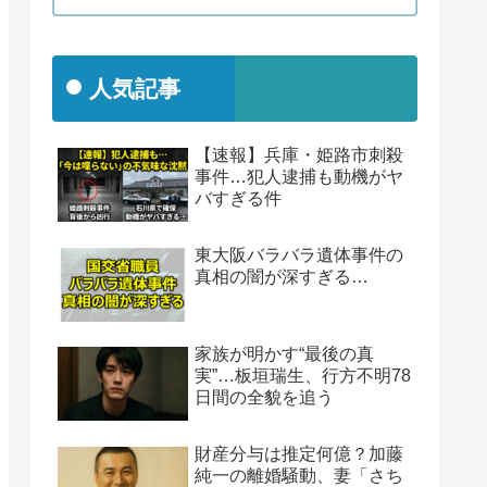
人気記事
【速報】兵庫・姫路市刺殺
事件…犯人逮捕も動機がヤ
バすぎる件
東大阪バラバラ遺体事件の
真相の闇が深すぎる…
家族が明かす“最後の真
実”…板垣瑞生、行方不明78
日間の全貌を追う
財産分与は推定何億？加藤
純一の離婚騒動、妻「さち