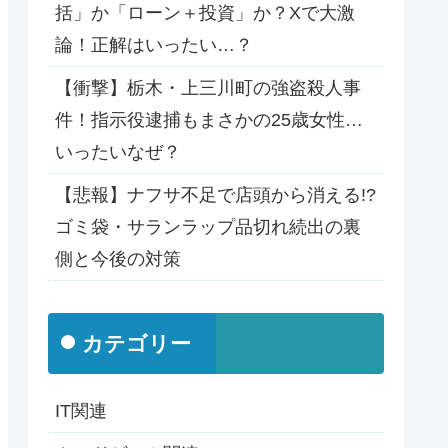
括」か「ローン＋投資」か？Xで大激
論！正解はいったい…？
【衝撃】栃木・上三川町の強盗殺人事
件！指示役逮捕もまさかの25歳女性…
いったいなぜ？
【悲報】ナフサ不足で店頭から消える!?
ゴミ袋・サランラップ品切れ続出の裏
側と今後の対策
カテゴリー
IT関連