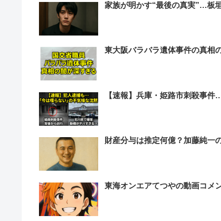
家族が明かす“最後の真実”…板
東大阪バラバラ遺体事件の真相
【速報】兵庫・姫路市刺殺事件
財産分与は推定何億？加藤純一
東海オンエアてつやの動画コメ