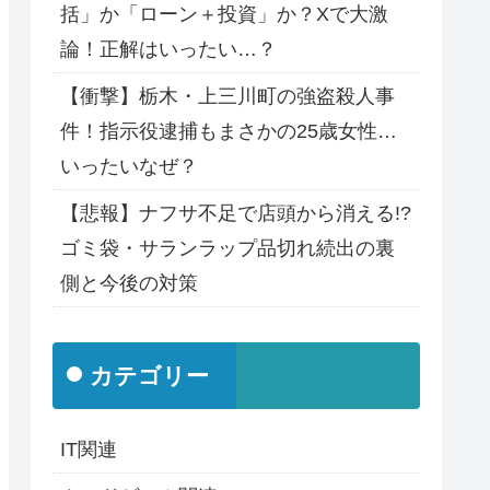
括」か「ローン＋投資」か？Xで大激
論！正解はいったい…？
【衝撃】栃木・上三川町の強盗殺人事
件！指示役逮捕もまさかの25歳女性…
いったいなぜ？
【悲報】ナフサ不足で店頭から消える!?
ゴミ袋・サランラップ品切れ続出の裏
側と今後の対策
カテゴリー
IT関連