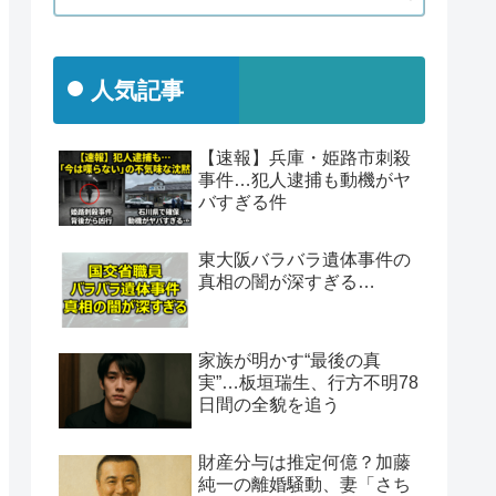
人気記事
【速報】兵庫・姫路市刺殺
事件…犯人逮捕も動機がヤ
バすぎる件
東大阪バラバラ遺体事件の
真相の闇が深すぎる…
家族が明かす“最後の真
実”…板垣瑞生、行方不明78
日間の全貌を追う
財産分与は推定何億？加藤
純一の離婚騒動、妻「さち