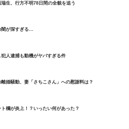
垣瑞生、行方不明78日間の全貌を追う
の闇が深すぎる…
…犯人逮捕も動機がヤバすぎる件
の離婚騒動、妻「さちこさん」への慰謝料は？
ント欄が炎上！？いったい何があった？