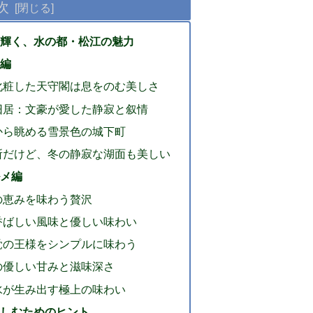
次
輝く、水の都・松江の魅力
編
雪化粧した天守閣は息をのむ美しさ
・旧居：文豪が愛した静寂と叙情
面から眺める雪景色の城下町
名所だけど、冬の静寂な湖面も美しい
メ編
湖の恵みを味わう贅沢
：香ばしい風味と優しい味わい
味覚の王様をシンプルに味わう
菜の優しい甘みと滋味深さ
と水が生み出す極上の味わい
しむためのヒント