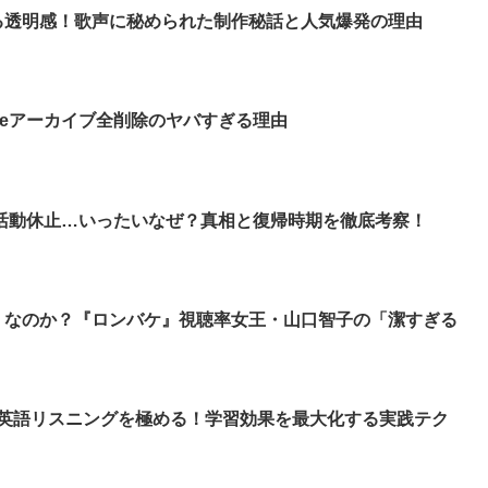
る透明感！歌声に秘められた制作秘話と人気爆発の理由
beアーカイブ全削除のヤバすぎる理由
活動休止…いったいなぜ？真相と復帰時期を徹底考察！
」なのか？『ロンバケ』視聴率女王・山口智子の「潔すぎる
スで英語リスニングを極める！学習効果を最大化する実践テク