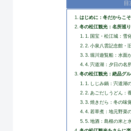
目
はじめに：冬だからこそ
冬の松江観光：名所巡り
1. 国宝・松江城：
2. 小泉八雲記念館
3. 堀川遊覧船：水
4. 宍道湖：夕日の
冬の松江観光：絶品グル
1. しじみ鍋：宍道
2. あごだしうどん
3. 焼きだら：冬の
4. 若草煮：地元野
5. 地酒：島根の米
冬の松江観光をさらに楽