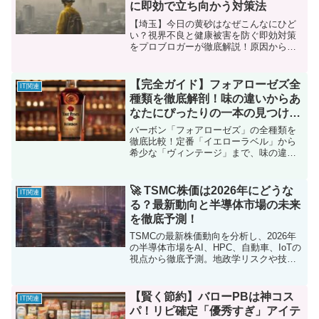
に即効で立ち向かう対策法
【埼玉】今日の黄砂はなぜこんなにひど
い？視界不良と健康被害を防ぐ即効対策
をプロブロガーが徹底解説！原因から車
の運転、洗濯、健康ケアまで、今日から
できる具体的な方法をご紹介します。
【完全ガイド】フォアローゼズ全
IT関連
種類を徹底解剖！味の違いからあ
なたにぴったりの一本の見つけ方
まで
バーボン「フォアローゼズ」の全種類を
徹底比較！定番「イエローラベル」から
希少な「ヴィンテージ」まで、味の違い
を分かりやすく解説。あなたにぴったり
の一本を見つける方法も伝授します。
🚀 TSMC株価は2026年にどうな
IT関連
る？最新動向と半導体市場の未来
を徹底予測！
TSMCの最新株価動向を分析し、2026年
の半導体市場をAI、HPC、自動車、IoTの
視点から徹底予測。地政学リスクや技術
革新、ESGへの取り組みも解説し、将来
性を考察します。
【賢く節約】バローPBは神コス
IT関連
パ！リピ確定「優秀すぎ」アイテ