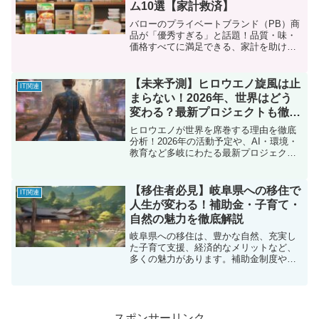
ム10選【家計救済】
バローのプライベートブランド（PB）商
品が「優秀すぎる」と話題！品質・味・
価格すべてに満足できる、家計を助ける
リピ買い必至アイテム10選を徹底解説。
毎日の食卓を豊かにするコスパ最強PBの
魅力を大公開！
【未来予測】ヒロウエノ旋風は止
IT関連
まらない！2026年、世界はどう
変わる？最新プロジェクトも徹底
解説
ヒロウエノが世界を席巻する理由を徹底
分析！2026年の活動予定や、AI・環境・
教育など多岐にわたる最新プロジェクト
を、どこよりも詳しく解説。未来を創造
する彼の軌跡を追う。
【移住者必見】岐阜県への移住で
IT関連
人生が変わる！補助金・子育て・
自然の魅力を徹底解説
岐阜県への移住は、豊かな自然、充実し
た子育て支援、経済的なメリットなど、
多くの魅力があります。補助金制度や生
活コスト、移住者の声も交え、岐阜での
新しい生活を徹底解説！
スポンサーリンク