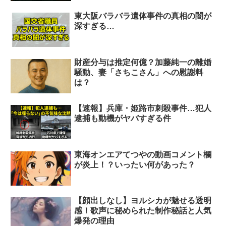
東大阪バラバラ遺体事件の真相の闇が
深すぎる…
財産分与は推定何億？加藤純一の離婚
騒動、妻「さちこさん」への慰謝料
は？
【速報】兵庫・姫路市刺殺事件…犯人
逮捕も動機がヤバすぎる件
東海オンエアてつやの動画コメント欄
が炎上！？いったい何があった？
【顔出しなし】ヨルシカが魅せる透明
感！歌声に秘められた制作秘話と人気
爆発の理由