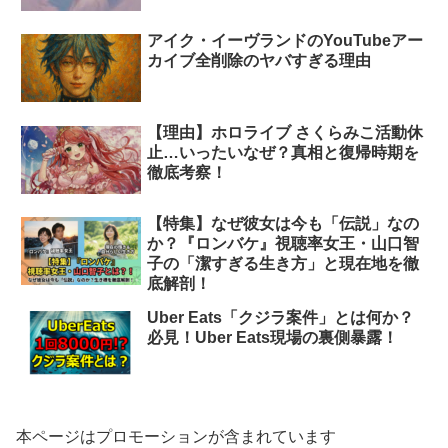
アイク・イーヴランドのYouTubeアー
カイブ全削除のヤバすぎる理由
【理由】ホロライブ さくらみこ活動休
止…いったいなぜ？真相と復帰時期を
徹底考察！
【特集】なぜ彼女は今も「伝説」なの
か？『ロンバケ』視聴率女王・山口智
子の「潔すぎる生き方」と現在地を徹
底解剖！
Uber Eats「クジラ案件」とは何か？
必見！Uber Eats現場の裏側暴露！
本ページはプロモーションが含まれています