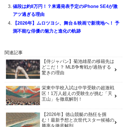
値段は約8万円！？来週発表予定のiPhone SE4が激
アツ過ぎる理由
【2026年】ムロツヨシ、舞台＆映画で新境地へ！ 予
測不能な俳優の魅力と進化の軌跡
関連記事
【侍ジャパン】菊池雄星の移籍先は
どこだ！？ MLB争奪戦が過熱する
驚きの理由
栄東中学校入試は中学受験の超激戦
区！1万人超えの受験生が挑む「天
王山」を徹底解剖！
【2026年】徳山競艇の熱狂を掴
む！最新予想と次世代スター候補の
勝率を徹底解剖