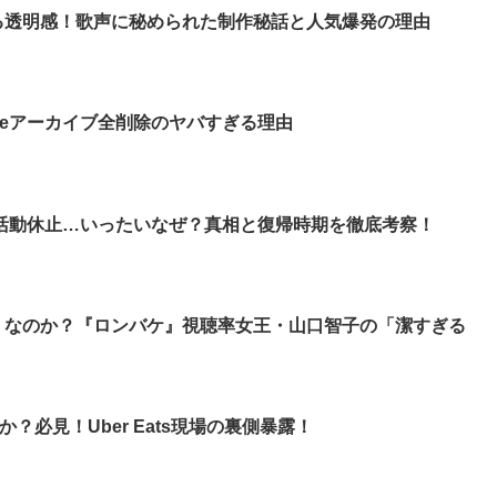
る透明感！歌声に秘められた制作秘話と人気爆発の理由
beアーカイブ全削除のヤバすぎる理由
活動休止…いったいなぜ？真相と復帰時期を徹底考察！
」なのか？『ロンバケ』視聴率女王・山口智子の「潔すぎる
何か？必見！Uber Eats現場の裏側暴露！