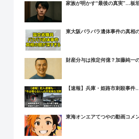
家族が明かす“最後の真実”…板
東大阪バラバラ遺体事件の真相
財産分与は推定何億？加藤純一
【速報】兵庫・姫路市刺殺事件
東海オンエアてつやの動画コメ