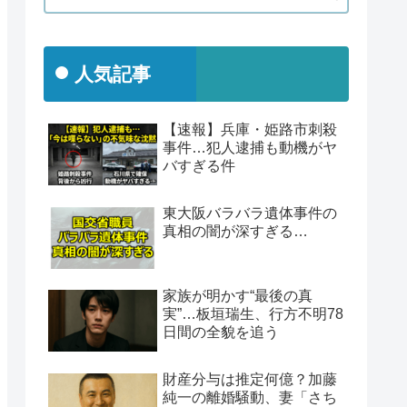
人気記事
【速報】兵庫・姫路市刺殺
事件…犯人逮捕も動機がヤ
バすぎる件
東大阪バラバラ遺体事件の
真相の闇が深すぎる…
家族が明かす“最後の真
実”…板垣瑞生、行方不明78
日間の全貌を追う
財産分与は推定何億？加藤
純一の離婚騒動、妻「さち