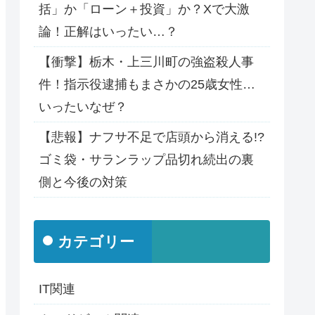
括」か「ローン＋投資」か？Xで大激
論！正解はいったい…？
【衝撃】栃木・上三川町の強盗殺人事
件！指示役逮捕もまさかの25歳女性…
いったいなぜ？
【悲報】ナフサ不足で店頭から消える!?
ゴミ袋・サランラップ品切れ続出の裏
側と今後の対策
カテゴリー
IT関連