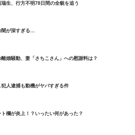
垣瑞生、行方不明78日間の全貌を追う
の闇が深すぎる…
の離婚騒動、妻「さちこさん」への慰謝料は？
…犯人逮捕も動機がヤバすぎる件
ント欄が炎上！？いったい何があった？