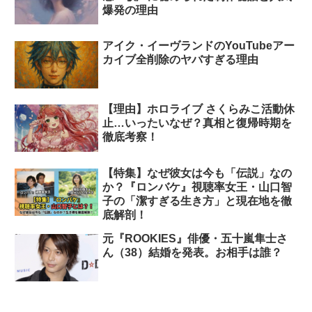
爆発の理由
アイク・イーヴランドのYouTubeアー
カイブ全削除のヤバすぎる理由
【理由】ホロライブ さくらみこ活動休
止…いったいなぜ？真相と復帰時期を
徹底考察！
【特集】なぜ彼女は今も「伝説」なの
か？『ロンバケ』視聴率女王・山口智
子の「潔すぎる生き方」と現在地を徹
底解剖！
元『ROOKIES』俳優・五十嵐隼士さ
ん（38）結婚を発表。お相手は誰？