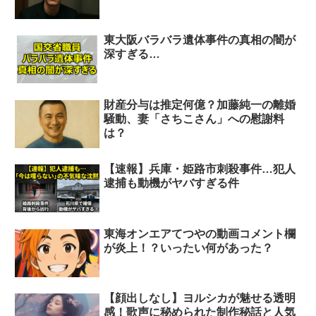
東大阪バラバラ遺体事件の真相の闇が
深すぎる…
財産分与は推定何億？加藤純一の離婚
騒動、妻「さちこさん」への慰謝料
は？
【速報】兵庫・姫路市刺殺事件…犯人
逮捕も動機がヤバすぎる件
東海オンエアてつやの動画コメント欄
が炎上！？いったい何があった？
【顔出しなし】ヨルシカが魅せる透明
感！歌声に秘められた制作秘話と人気