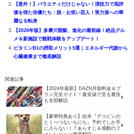
【意外！】バラエティだけじゃない！演技力で高評
価を得た俳優たち：脱・お笑い芸人！実力派への華
麗なる転身
【2026年版】多摩川競艇、進化の最前線！絶品グル
メ＆新施設で観戦体験をアップデート！
ビタミンB1の摂取メリット5選｜エネルギー代謝から
心臓健康まで徹底解説
関連記事
【2024年最新】DAZN月額料金＆プ
ラン完全ガイド！最安値で見る裏技
も全部解説
【豪華特典あり】絵本『デコピンの
とくべつないちにち』予約でしか手
に入らない！？あらすじ＆感動のフ