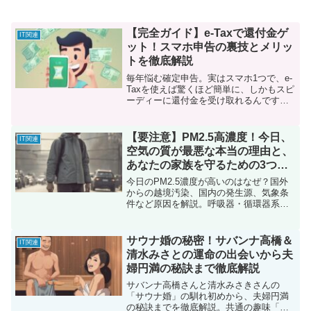
【完全ガイド】e-Taxで還付金ゲ
IT関連
ット！スマホ申告の裏技とメリッ
トを徹底解説
毎年悩む確定申告。実はスマホ1つで、e-
Taxを使えば驚くほど簡単に、しかもスピ
ーディーに還付金を受け取れるんです！
この記事では、e-Taxをおすすめする理由
から、スマホで還付金を受け取るまでの
完全手順を徹底解説。初心者でも安心の
【要注意】PM2.5高濃度！今日、
IT関連
ステップバイステップガイドです。
空気の質が最悪な本当の理由と、
あなたの家族を守るための3つの
緊急対策
今日のPM2.5濃度が高いのはなぜ？国外
からの越境汚染、国内の発生源、気象条
件など原因を解説。呼吸器・循環器系へ
の健康被害リスクと、外出自粛、マス
ク・メガネ着用、帰宅後のケアなど、家
族を守る3つの緊急対策を専門家が伝授し
サウナ婚の秘密！サバンナ高橋＆
IT関連
ます。
清水みさとの運命の出会いから夫
婦円満の秘訣まで徹底解説
サバンナ高橋さんと清水みさきさんの
「サウナ婚」の馴れ初めから、夫婦円満
の秘訣までを徹底解説。共通の趣味「サ