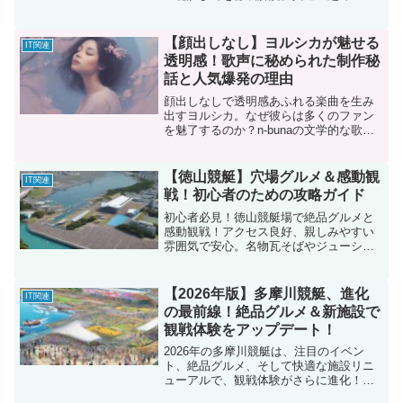
ウナ」が二人の距離を縮め、円満な関係
を育む秘訣とは？SNSで話題のカップル
の秘密に迫ります。
【顔出しなし】ヨルシカが魅せる
IT関連
透明感！歌声に秘められた制作秘
話と人気爆発の理由
顔出しなしで透明感あふれる楽曲を生み
出すヨルシカ。なぜ彼らは多くのファン
を魅了するのか？n-bunaの文学的な歌詞
とsuisの歌声、そして制作秘話に迫り、
その人気の理由を徹底解説。
【徳山競艇】穴場グルメ＆感動観
IT関連
戦！初心者のための攻略ガイド
初心者必見！徳山競艇場で絶品グルメと
感動観戦！アクセス良好、親しみやすい
雰囲気で安心。名物瓦そばやジューシー
とんかつ、おすすめ観戦スポットまで徹
底解説。競艇の楽しみ方も伝授！
【2026年版】多摩川競艇、進化
IT関連
の最前線！絶品グルメ＆新施設で
観戦体験をアップデート！
2026年の多摩川競艇は、注目のイベン
ト、絶品グルメ、そして快適な施設リニ
ューアルで、観戦体験がさらに進化！フ
ァミリーフェスティバル、納涼花火大