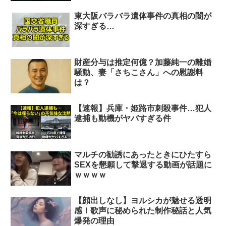
東大阪バラバラ遺体事件の真相の闇が
深すぎる…
財産分与は推定何億？加藤純一の離婚
騒動、妻「さちこさん」への慰謝料
は？
【速報】兵庫・姫路市刺殺事件…犯人
逮捕も動機がヤバすぎる件
マルチの勧誘にあったときにひたすら
SEXを懇願して撃退する動画が話題に
ｗｗｗｗ
【顔出しなし】ヨルシカが魅せる透明
感！歌声に秘められた制作秘話と人気
爆発の理由