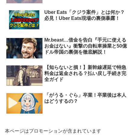
Uber Eats「クジラ案件」とは何か？
必見！Uber Eats現場の裏側暴露！
Mr.beast…借金を告白『手元に使える
お金はない』衝撃の自転車操業と50億
ドル帝国の裏側を徹底解説！
【知らないと損！】新幹線遅延で特急
料金は返金される？払い戻し手続き完
全ガイド
「がうる・ぐら」卒業！卒業後は本人
はどうするの？
本ページはプロモーションが含まれています