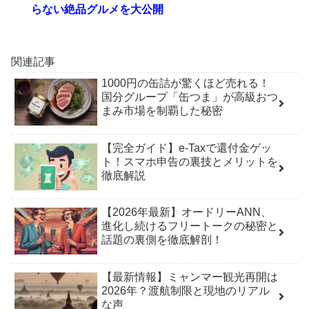
らない絶品グルメを大公開
関連記事
1000円の缶詰が驚くほど売れる！
国分グループ「缶つま」が高級おつ
まみ市場を制覇した秘密
【完全ガイド】e-Taxで還付金ゲッ
ト！スマホ申告の裏技とメリットを
徹底解説
【2026年最新】オードリーANN、
進化し続けるフリートークの秘密と
話題の裏側を徹底解剖！
【最新情報】ミャンマー観光再開は
2026年？渡航制限と現地のリアル
な声