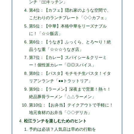
ンチ「□□キッチン」
第4位：【カフェ】隠れ家のような空間で、
こだわりのランチプレート「◇◇カフェ」
第5位：【中華】本格中華をリーズナブル
に！「☆☆飯店」
第6位：【うなぎ】ふっくら、とろ〜り！絶
品うな重「☆☆☆うなぎ店」
第7位：【カレー】スパイシー＆クリーミ
ー！個性派カレー「◎◎スパイス」
第8位：【パスタ】モチモチ生パスタ！イタ
リアンランチ「●●トラットリア」
第9位：【ラーメン】深夜まで営業！熱々！
絶品豚骨ラーメン「△△ラーメン」
第10位：【お弁当】テイクアウトで手軽に！
地元食材のお弁当「◇◇デリカ」
松江ランチを楽しむためのヒント
予約は必須？人気店は早めの行動を