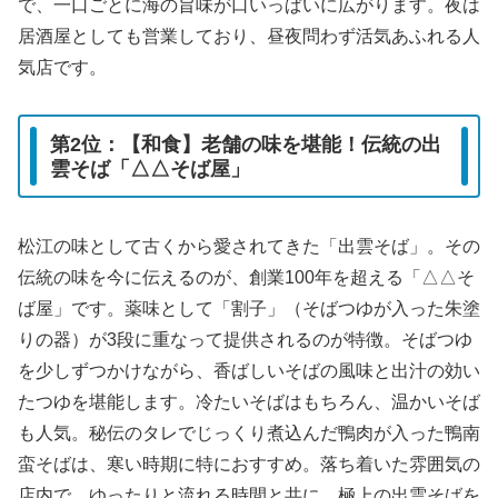
で、一口ごとに海の旨味が口いっぱいに広がります。夜は
居酒屋としても営業しており、昼夜問わず活気あふれる人
気店です。
第2位：【和食】老舗の味を堪能！伝統の出
雲そば「△△そば屋」
松江の味として古くから愛されてきた「出雲そば」。その
伝統の味を今に伝えるのが、創業100年を超える「△△そ
ば屋」です。薬味として「割子」（そばつゆが入った朱塗
りの器）が3段に重なって提供されるのが特徴。そばつゆ
を少しずつかけながら、香ばしいそばの風味と出汁の効い
たつゆを堪能します。冷たいそばはもちろん、温かいそば
も人気。秘伝のタレでじっくり煮込んだ鴨肉が入った鴨南
蛮そばは、寒い時期に特におすすめ。落ち着いた雰囲気の
店内で、ゆったりと流れる時間と共に、極上の出雲そばを