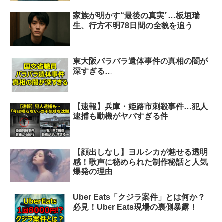
家族が明かす“最後の真実”…板垣瑞
生、行方不明78日間の全貌を追う
東大阪バラバラ遺体事件の真相の闇が
深すぎる…
【速報】兵庫・姫路市刺殺事件…犯人
逮捕も動機がヤバすぎる件
【顔出しなし】ヨルシカが魅せる透明
感！歌声に秘められた制作秘話と人気
爆発の理由
Uber Eats「クジラ案件」とは何か？
必見！Uber Eats現場の裏側暴露！