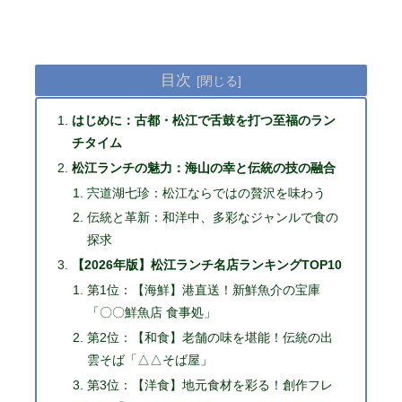
目次
はじめに：古都・松江で舌鼓を打つ至福のラン
チタイム
松江ランチの魅力：海山の幸と伝統の技の融合
宍道湖七珍：松江ならではの贅沢を味わう
伝統と革新：和洋中、多彩なジャンルで食の
探求
【2026年版】松江ランチ名店ランキングTOP10
第1位：【海鮮】港直送！新鮮魚介の宝庫
「〇〇鮮魚店 食事処」
第2位：【和食】老舗の味を堪能！伝統の出
雲そば「△△そば屋」
第3位：【洋食】地元食材を彩る！創作フレ