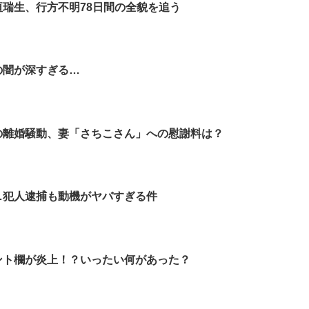
垣瑞生、行方不明78日間の全貌を追う
の闇が深すぎる…
の離婚騒動、妻「さちこさん」への慰謝料は？
…犯人逮捕も動機がヤバすぎる件
ント欄が炎上！？いったい何があった？