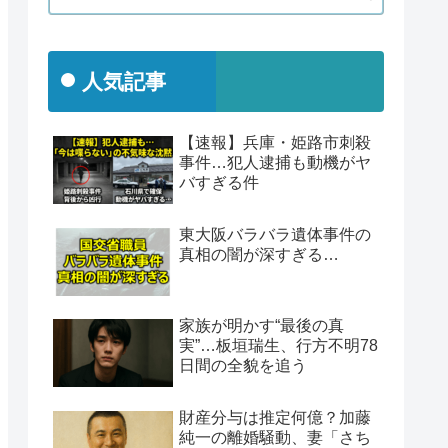
人気記事
【速報】兵庫・姫路市刺殺
事件…犯人逮捕も動機がヤ
バすぎる件
東大阪バラバラ遺体事件の
真相の闇が深すぎる…
家族が明かす“最後の真
実”…板垣瑞生、行方不明78
日間の全貌を追う
財産分与は推定何億？加藤
純一の離婚騒動、妻「さち