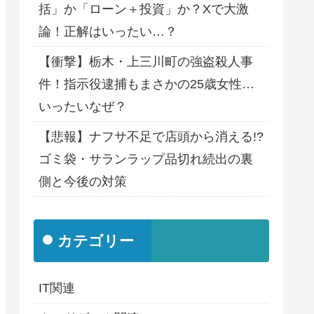
括」か「ローン＋投資」か？Xで大激
論！正解はいったい…？
【衝撃】栃木・上三川町の強盗殺人事
件！指示役逮捕もまさかの25歳女性…
いったいなぜ？
【悲報】ナフサ不足で店頭から消える!?
ゴミ袋・サランラップ品切れ続出の裏
側と今後の対策
カテゴリー
IT関連