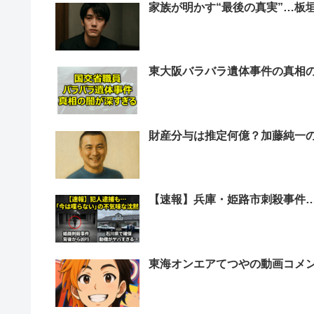
家族が明かす“最後の真実”…板
東大阪バラバラ遺体事件の真相
財産分与は推定何億？加藤純一
【速報】兵庫・姫路市刺殺事件
東海オンエアてつやの動画コメ