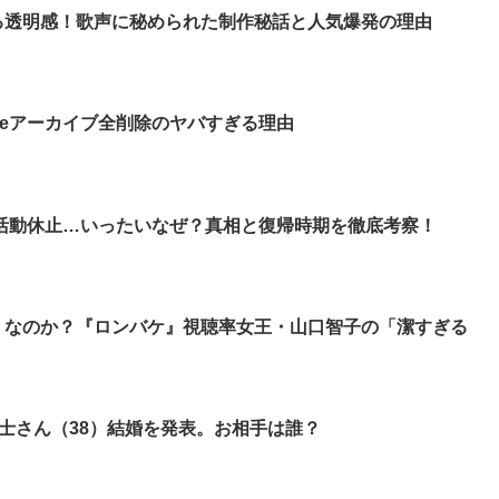
る透明感！歌声に秘められた制作秘話と人気爆発の理由
beアーカイブ全削除のヤバすぎる理由
活動休止…いったいなぜ？真相と復帰時期を徹底考察！
」なのか？『ロンバケ』視聴率女王・山口智子の「潔すぎる
隼士さん（38）結婚を発表。お相手は誰？