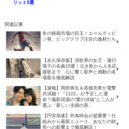
リット5選
関連記事
冬の移籍市場の目玉！エールディビ
ジ発、ビッグクラブ注目の逸材たち
【永久保存版】演歌界の女王・瀬川
瑛子の名曲10選！泣き歌から人生応
援歌まで、心に響く歌声と感動の名
場面を徹底解説
【速報】岡田将生＆高畑充希が電撃
共演婚！『1122』が予言した運
命？撮影現場の“愛の伏線”と二人が
選ぶ「新しい夫婦の形」
【円安加速】外為特会が超重要！仕
組みから最新ニュース、あなたの財
布への影響まで徹底解説！