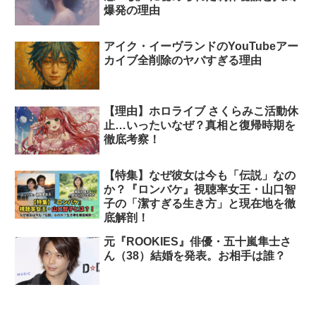
爆発の理由
アイク・イーヴランドのYouTubeアー
カイブ全削除のヤバすぎる理由
【理由】ホロライブ さくらみこ活動休
止…いったいなぜ？真相と復帰時期を
徹底考察！
【特集】なぜ彼女は今も「伝説」なの
か？『ロンバケ』視聴率女王・山口智
子の「潔すぎる生き方」と現在地を徹
底解剖！
元『ROOKIES』俳優・五十嵐隼士さ
ん（38）結婚を発表。お相手は誰？