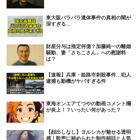
東大阪バラバラ遺体事件の真相の闇が
深すぎる…
財産分与は推定何億？加藤純一の離婚
騒動、妻「さちこさん」への慰謝料
は？
【速報】兵庫・姫路市刺殺事件…犯人
逮捕も動機がヤバすぎる件
東海オンエアてつやの動画コメント欄
が炎上！？いったい何があった？
【顔出しなし】ヨルシカが魅せる透明
感！歌声に秘められた制作秘話と人気