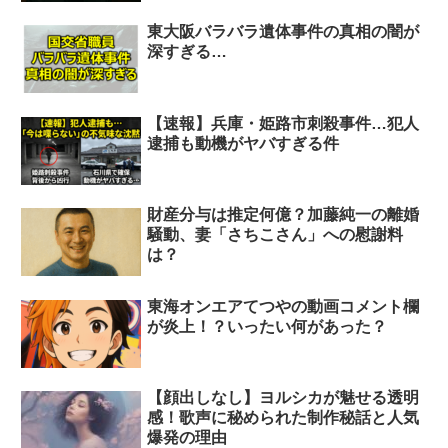
東大阪バラバラ遺体事件の真相の闇が
深すぎる…
【速報】兵庫・姫路市刺殺事件…犯人
逮捕も動機がヤバすぎる件
財産分与は推定何億？加藤純一の離婚
騒動、妻「さちこさん」への慰謝料
は？
東海オンエアてつやの動画コメント欄
が炎上！？いったい何があった？
【顔出しなし】ヨルシカが魅せる透明
感！歌声に秘められた制作秘話と人気
爆発の理由