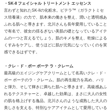
・SK-II フェイシャル トリートメント エッセンス
言わずと知れたSK-IIの化粧水。ピテラ™️（ガラクトミセ
ス培養液）の力で、肌本来の働きを整え、潤いと透明感あ
ふれる肌へと導きます。北川さんも長年愛用していること
で有名で、彼女の揺るぎない美肌の礎となっているアイテ
ムの一つと言えるでしょう。肌のキメを整え、乾燥による
くすみをケアし、使うほどに肌が元気になっていくのを実
感できるはずです。
・クレ・ド・ポー ボーテ ラ・クレーム
最高級のエイジングケアクリームとして名高いクレ・ド・
ポー ボーテのラ・クレーム。肌の再生能力を高め、ハリ
と弾力、そして輝きに満ちた肌へと導きます。高級感あふ
れるテクスチャーと、卓越した効果は、まさに大人の女性
の肌を格上げする逸品。北川さんのような成熟した大人の
美しさを支える、特別なケアアイテムとして愛用している