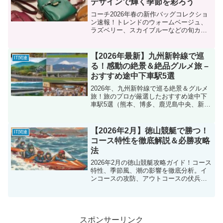
デザインで輝く季節を彩ろう
コーチ2026年春の新作バッグコレクショ
ン速報！トレンドのウォームベージュ、
ラズベリー、スカイブルーなどの旬カラ
ーと、進化したアイコン「タビー」、ソ
フトなフォルム、機能美に注目。春の装
いを彩る注目のモデルを徹底解説！
【2026年最新】九州新幹線で巡
IT関連
る！感動の絶景＆絶品グルメ旅 –
おすすめ途中下車駅5選
2026年、九州新幹線で巡る絶景＆グルメ
旅！旅のプロが厳選したおすすめ途中下
車駅5選（熊本、博多、鹿児島中央、新八
代、姪浜）とその魅力を徹底解説。ご当
地グルメ情報も満載！
【2026年2月】徳山競艇で勝つ！
IT関連
コース特性を徹底解説＆必勝攻略
法
2026年2月の徳山競艇攻略ガイド！コース
特性、季節風、潮の影響を徹底分析。イ
ンコースの攻防、アウトコースの伏兵、
穴選手の見極め方まで、勝利への舟券戦
略をプロの視点で解説。必勝情報満載！
スポンサーリンク