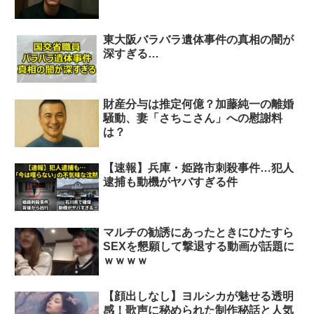
東大阪バラバラ遺体事件の真相の闇が
深すぎる…
財産分与は推定何億？加藤純一の離婚
騒動、妻「さちこさん」への慰謝料
は？
【速報】兵庫・姫路市刺殺事件…犯人
逮捕も動機がヤバすぎる件
マルチの勧誘にあったときにひたすら
SEXを懇願して撃退する動画が話題に
ｗｗｗｗ
【顔出しなし】ヨルシカが魅せる透明
感！歌声に秘められた制作秘話と人気