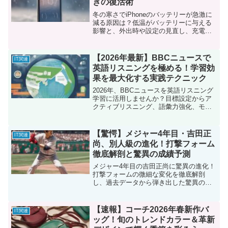
きの復活術
冬の寒さでiPhoneのバッテリーが急激に
減る原因は？低温がバッテリーに与える
影響と、外出時や設定の見直し、充電方
法など、今日からできる具体的な対策を
徹底解説。バッテリー持ちを改善し、快
適なiPhoneライフを送りましょう。
【2026年最新】BBCニュースで
IT関連
英語リスニングを極める！学習効
果を最大化する実践テクニック
2026年、BBCニュースを英語リスニング
学習に活用しませんか？目標設定からア
クティブリスニング、語彙力強化、モチ
ベーション維持まで、最新の活用術を徹
底解説。BBC Learning EnglishやAIツー
ルも紹介。
【驚愕】メジャー4年目・吉田正
IT関連
尚、別人級の進化！打撃フォーム
徹底解剖と驚異の成績予測
メジャー4年目の吉田正尚に驚異の進化！
打撃フォームの微細な変化を徹底解剖
し、過去データから弾き出した驚異の成
績予測を公開。打率.340超え、25本塁打
も現実味を帯びる。
【速報】コーチ2026年春新作バ
IT関連
ッグ！旬のトレンドカラー＆革新