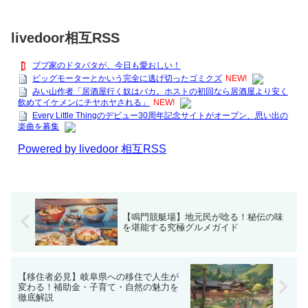
livedoor相互RSS
ブブ家のドタバタが、今日も愛おしい！
ビッグモーターとかいう完全に逃げ切ったゴミクズ
NEW!
みい山作者「居酒屋行く奴はバカ。ホストの初回なら居酒屋より安く
飲めてイケメンにチヤホヤされる」
NEW!
Every Little Thingのデビュー30周年記念サイトがオープン、思い出の
楽曲を募集
Powered by livedoor 相互RSS
【鳴門競艇場】地元民が唸る！秘伝の味
を堪能する究極グルメガイド
【移住者必見】岐阜県への移住で人生が
変わる！補助金・子育て・自然の魅力を
徹底解説