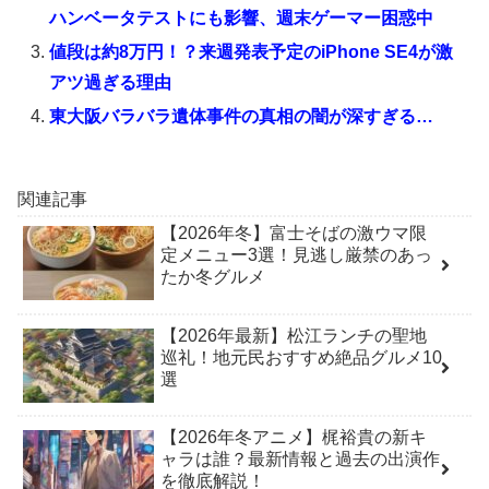
ハンベータテストにも影響、週末ゲーマー困惑中
値段は約8万円！？来週発表予定のiPhone SE4が激
アツ過ぎる理由
東大阪バラバラ遺体事件の真相の闇が深すぎる…
関連記事
【2026年冬】富士そばの激ウマ限
定メニュー3選！見逃し厳禁のあっ
たか冬グルメ
【2026年最新】松江ランチの聖地
巡礼！地元民おすすめ絶品グルメ10
選
【2026年冬アニメ】梶裕貴の新キ
ャラは誰？最新情報と過去の出演作
を徹底解説！