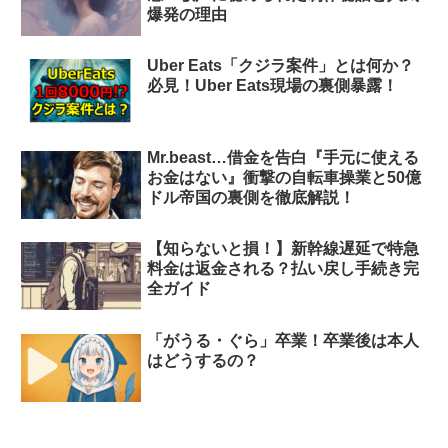
爆発の理由
Uber Eats「クジラ案件」とは何か？
必見！Uber Eats現場の裏側暴露！
Mr.beast…借金を告白『手元に使える
お金はない』衝撃の自転車操業と50億
ドル帝国の裏側を徹底解説！
【知らないと損！】新幹線遅延で特急
料金は返金される？払い戻し手続き完
全ガイド
「がうる・ぐら」卒業！卒業後は本人
はどうするの？