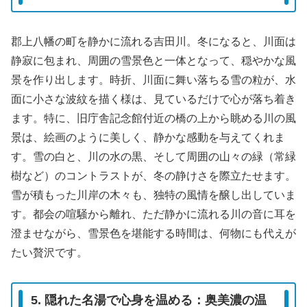
郡上八幡の町を静かに流れる吉田川。冬になると、川面は
静寂に包まれ、周囲の雪景色と一体となって、穏やかな風
景を作り出します。時折、川面に舞い落ちる雪の粒が、水
面に小さな波紋を描く様は、見ているだけで心が落ち着き
ます。特に、旧庁舎記念館付近の橋の上から眺める川の風
景は、絵画のように美しく、静かな感動を与えてくれま
す。雪の白と、川の水の黒、そして周囲の山々の緑（常緑
樹など）のコントラストが、冬の静けさを際立たせます。
雪が積もった川岸の木々も、独特の風情を醸し出していま
す。都会の喧騒から離れ、ただ静かに流れる川の音に耳を
澄ませながら、雪景色を堪能する時間は、何物にも代えが
たい贅沢です。
5. 隠れた名湯で心身を温める：奥美濃の温