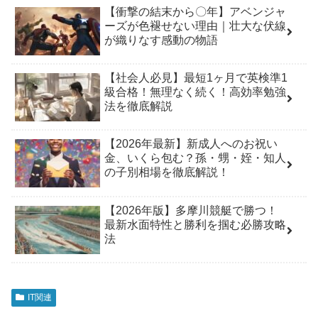
【衝撃の結末から〇年】アベンジャ
ーズが色褪せない理由｜壮大な伏線
が織りなす感動の物語
【社会人必見】最短1ヶ月で英検準1
級合格！無理なく続く！高効率勉強
法を徹底解説
【2026年最新】新成人へのお祝い
金、いくら包む？孫・甥・姪・知人
の子別相場を徹底解説！
【2026年版】多摩川競艇で勝つ！
最新水面特性と勝利を掴む必勝攻略
法
IT関連