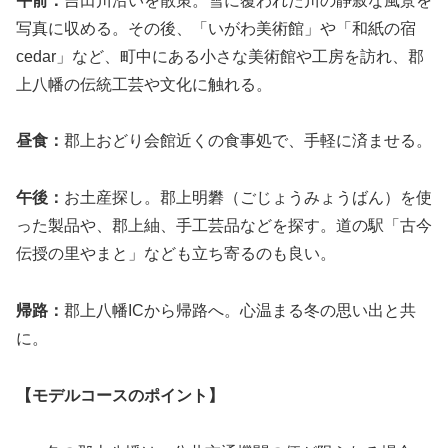
午前：
吉田川沿いを散策。雪に覆われた川の静寂な風景を
写真に収める。その後、「いがわ美術館」や「和紙の宿
cedar」など、町中にある小さな美術館や工房を訪れ、郡
上八幡の伝統工芸や文化に触れる。
昼食：
郡上おどり会館近くの食事処で、手軽に済ませる。
午後：
お土産探し。郡上明礬（ごじょうみょうばん）を使
った製品や、郡上紬、手工芸品などを探す。道の駅「古今
伝授の里やまと」なども立ち寄るのも良い。
帰路：
郡上八幡ICから帰路へ。心温まる冬の思い出と共
に。
【モデルコースのポイント】