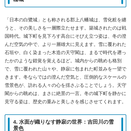
「日本の白鷺城」とも称される郡上八幡城は、雪化粧を纏
うと、その美しさを一層際立たせます。築城されたのは戦
国時代。城下町を見下ろす高台にそびえ立つ姿は、冬の澄
んだ空気の中で、より一層雄大に見えます。雪に覆われた
石垣や、白く染まった木造の天守閣は、まるで時代を遡っ
たかのような錯覚を覚えるほど。城内からの眺めも格別
で、雪に覆われた山々や、静寂に包まれた町並みを一望で
きます。冬ならではの澄んだ空気と、圧倒的なスケールの
雪景色が、訪れる人々の心を揺さぶることでしょう。天守
閣からの眺めは、まさに絶景の一言。冬の城下町を静かに
見守る姿は、歴史の重みと美しさを感じさせてくれます。
4. 水面が織りなす静寂の世界：吉田川の雪
景色