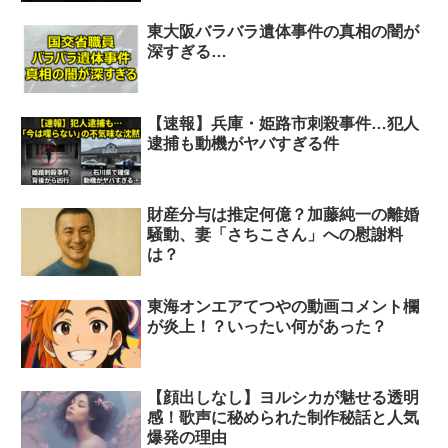
東大阪バラバラ遺体事件の真相の闇が
深すぎる…
【速報】兵庫・姫路市刺殺事件…犯人
逮捕も動機がヤバすぎる件
財産分与は推定何億？加藤純一の離婚
騒動、妻「さちこさん」への慰謝料
は？
東海オンエアてつやの動画コメント欄
が炎上！？いったい何があった？
【顔出しなし】ヨルシカが魅せる透明
感！歌声に秘められた制作秘話と人気
爆発の理由