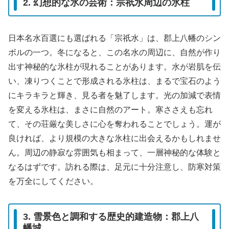
2. 幻想的な氷の芸術：宗祇水周辺の氷柱
日本名水百選にも選ばれる「宗祇水」は、郡上八幡のシン
ボルの一つ。冬になると、この名水の周辺に、自然が作り
出す神秘的な氷柱が現れることがあります。水が岩肌を伝
い、凍りつくことで形成される氷柱は、まるで宝石のよう
にキラキラと輝き、見る者を魅了します。光の加減で表情
を変える氷柱は、まさに自然のアート。寒ささえも忘れ
て、その荘厳な美しさに心を奪われることでしょう。運が
良ければ、より規模の大きな氷柱に出会えるかもしれませ
ん。周辺の静寂な雰囲気も相まって、一層神秘的な体験と
なるはずです。訪れる際は、足元に十分注意し、防寒対策
を万全にしてください。
3. 雪景色と調和する歴史的建造物：郡上八
幡城