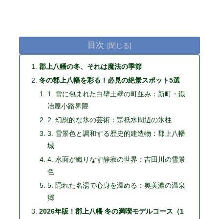
目次
郡上八幡の冬、それは魔法の季節
冬の郡上八幡を彩る！必見の絶景スポット5選
1. 雪に包まれた白壁土壁の町並み：新町・鍛
冶屋小路界隈
2. 幻想的な氷の芸術：宗祇水周辺の氷柱
3. 雪景色と調和する歴史的建造物：郡上八幡
城
4. 水面が織りなす静寂の世界：吉田川の雪景
色
5. 隠れた名湯で心身を温める：奥美濃の温泉
郷
2026年版！郡上八幡 冬の満喫モデルコース（1