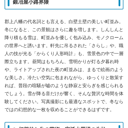
鍛冶屋小路界隈
郡上八幡の代名詞とも言える、白壁土壁の美しい町並み。
冬になると、この景観はさらに趣を増します。しんしんと
降り積もる雪は、町並みを優しく包み込み、モノクローム
の世界へと誘います。軒先に吊るされた「さらし」や、職
人の技が光る「からくり人形時計」も、雪景色の中で一層
際立ちます。昼間はもちろん、雪明かりが灯る夕暮れ時
や、ライトアップされた夜の町並みは、まるで絵画のよう
な美しさ。冷たい空気に包まれながら、ゆっくりと散策す
れば、普段の喧騒が嘘のような静寂と安らぎを感じられる
でしょう。雪が降る音だけが響く、そんな贅沢な時間を体
験してください。写真撮影にも最適なスポットで、冬なら
ではの幻想的な一枚を収めることができるはずです。