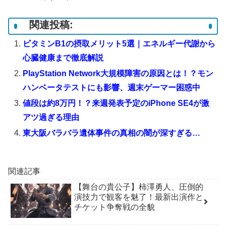
関連投稿:
ビタミンB1の摂取メリット5選｜エネルギー代謝から
心臓健康まで徹底解説
PlayStation Network大規模障害の原因とは！？モン
ハンベータテストにも影響、週末ゲーマー困惑中
値段は約8万円！？来週発表予定のiPhone SE4が激
アツ過ぎる理由
東大阪バラバラ遺体事件の真相の闇が深すぎる…
関連記事
【舞台の貴公子】柿澤勇人、圧倒的
演技力で観客を魅了！最新出演作と
チケット争奪戦の全貌