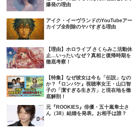
爆発の理由
アイク・イーヴランドのYouTubeアー
カイブ全削除のヤバすぎる理由
【理由】ホロライブ さくらみこ活動休
止…いったいなぜ？真相と復帰時期を
徹底考察！
【特集】なぜ彼女は今も「伝説」なの
か？『ロンバケ』視聴率女王・山口智
子の「潔すぎる生き方」と現在地を徹
底解剖！
元『ROOKIES』俳優・五十嵐隼士さ
ん（38）結婚を発表。お相手は誰？