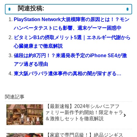
関連投稿:
PlayStation Network大規模障害の原因とは！？モン
ハンベータテストにも影響、週末ゲーマー困惑中
ビタミンB1の摂取メリット5選｜エネルギー代謝から
心臓健康まで徹底解説
値段は約8万円！？来週発表予定のiPhone SE4が激
アツ過ぎる理由
東大阪バラバラ遺体事件の真相の闇が深すぎる…
関連記事
【最新速報】2024年シルバニアフ
ァミリー新作予約開始！限定キャラ
＆激推しセットを徹底解説
【家庭で専門店級！】絶品ジンギス