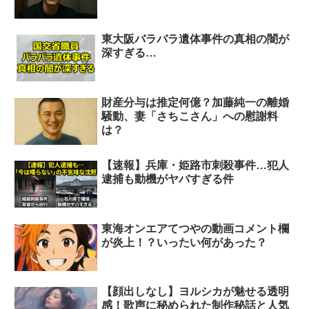
東大阪バラバラ遺体事件の真相の闇が
深すぎる…
財産分与は推定何億？加藤純一の離婚
騒動、妻「さちこさん」への慰謝料
は？
【速報】兵庫・姫路市刺殺事件…犯人
逮捕も動機がヤバすぎる件
東海オンエアてつやの動画コメント欄
が炎上！？いったい何があった？
【顔出しなし】ヨルシカが魅せる透明
感！歌声に秘められた制作秘話と人気