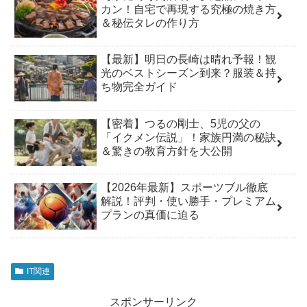
カン！自宅で再現する究極の焼き方
＆秘伝タレの作り方
【最新】明日の長崎は晴れ予報！観
光のベストシーズン到来？服装＆持
ち物完全ガイド
【密着】つるの剛士、5児の父の
「イクメン伝説」！家族円満の秘訣
＆驚きの教育方針を大公開
【2026年最新】スポーツブル徹底
解説！評判・使い勝手・プレミアム
プランの真価に迫る
IT関連
スポンサーリンク