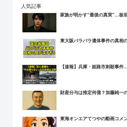
人気記事
家族が明かす“最後の真実”…板
東大阪バラバラ遺体事件の真相
【速報】兵庫・姫路市刺殺事件
財産分与は推定何億？加藤純一
東海オンエアてつやの動画コメ