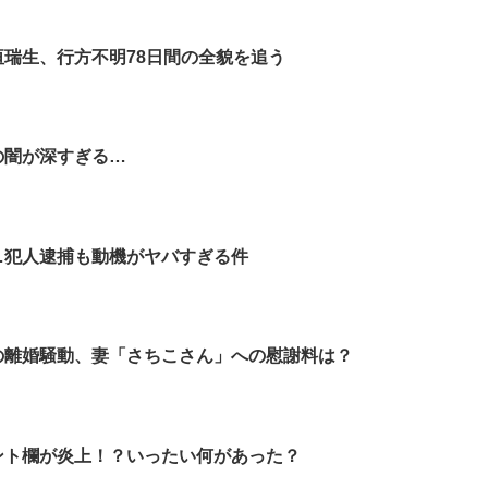
垣瑞生、行方不明78日間の全貌を追う
の闇が深すぎる…
…犯人逮捕も動機がヤバすぎる件
の離婚騒動、妻「さちこさん」への慰謝料は？
ント欄が炎上！？いったい何があった？