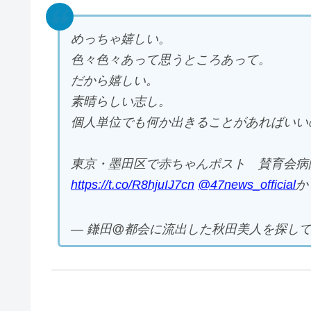
めっちゃ嬉しい。
色々色々あって思うところあって。
だから嬉しい。
素晴らしい志し。
個人単位でも何か出きることがあればいいの
東京・墨田区で赤ちゃんポスト 賛育会病
https://t.co/R8hjuIJ7cn
@47news_official
か
— 鎌田@都会に流出した秋田美人を探してます (@a