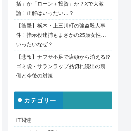
括」か「ローン＋投資」か？Xで大激
論！正解はいったい…？
【衝撃】栃木・上三川町の強盗殺人事
件！指示役逮捕もまさかの25歳女性…
いったいなぜ？
【悲報】ナフサ不足で店頭から消える!?
ゴミ袋・サランラップ品切れ続出の裏
側と今後の対策
カテゴリー
IT関連