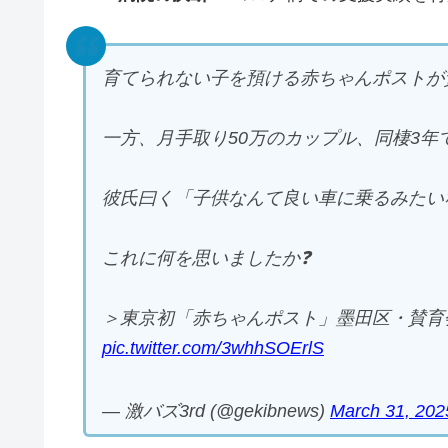
育てられない子を預ける赤ちゃんポストが
一方、月手取り50万のカップル、同棲3
彼氏曰く「子供なんて良い車に乗るみたい
これに何を思いましたか❓
＞東京初「赤ちゃんポスト」墨田区・賛育
pic.twitter.com/3whhSOErlS
— 激バズ3rd (@gekibnews)
March 31, 202