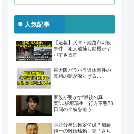
人気記事
【速報】兵庫・姫路市刺殺
事件…犯人逮捕も動機がヤ
バすぎる件
東大阪バラバラ遺体事件の
真相の闇が深すぎる…
家族が明かす“最後の真
実”…板垣瑞生、行方不明78
日間の全貌を追う
財産分与は推定何億？加藤
純一の離婚騒動、妻「さち