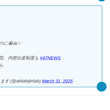
に😭🙏✨
院、内密出産制度も
#47NEWS
ら
kitabijinlab)
March 31, 2025