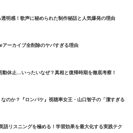
る透明感！歌声に秘められた制作秘話と人気爆発の理由
beアーカイブ全削除のヤバすぎる理由
活動休止…いったいなぜ？真相と復帰時期を徹底考察！
」なのか？『ロンバケ』視聴率女王・山口智子の「潔すぎる
スで英語リスニングを極める！学習効果を最大化する実践テク