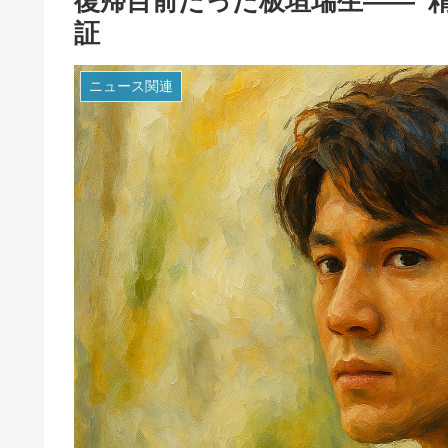
復帰目前だった板垣瑞生――“精
証
ニュース関連