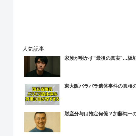
人気記事
家族が明かす“最後の真実”…板
東大阪バラバラ遺体事件の真相
財産分与は推定何億？加藤純一