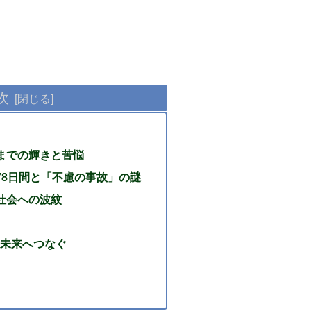
次
め
までの輝きと苦悩
78日間と「不慮の事故」の謎
社会への波紋
未来へつなぐ