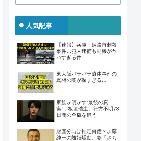
人気記事
【速報】兵庫・姫路市刺殺
事件…犯人逮捕も動機がヤ
バすぎる件
東大阪バラバラ遺体事件の
真相の闇が深すぎる…
家族が明かす“最後の真
実”…板垣瑞生、行方不明78
日間の全貌を追う
財産分与は推定何億？加藤
純一の離婚騒動、妻「さち