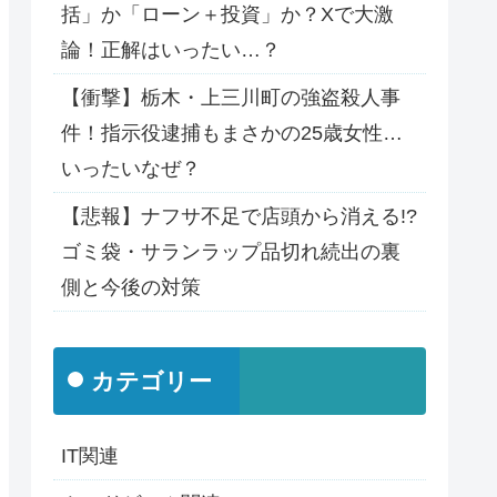
括」か「ローン＋投資」か？Xで大激
論！正解はいったい…？
【衝撃】栃木・上三川町の強盗殺人事
件！指示役逮捕もまさかの25歳女性…
いったいなぜ？
【悲報】ナフサ不足で店頭から消える!?
ゴミ袋・サランラップ品切れ続出の裏
側と今後の対策
カテゴリー
IT関連